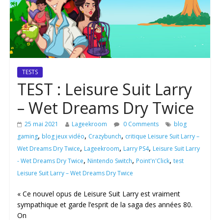
TESTS
TEST : Leisure Suit Larry
– Wet Dreams Dry Twice
25 mai 2021
Lageekroom
0 Comments
blog
,
,
,
gaming
blog jeux vidéo
Crazybunch
critique Leisure Suit Larry –
,
,
,
Wet Dreams Dry Twice
Lageekroom
Larry PS4
Leisure Suit Larry
,
,
,
- Wet Dreams Dry Twice
Nintendo Switch
Point'n'Click
test
Leisure Suit Larry – Wet Dreams Dry Twice
« Ce nouvel opus de Leisure Suit Larry est vraiment
sympathique et garde l’esprit de la saga des années 80.
On