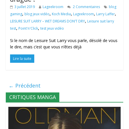
3 juillet 2019
Lageekroom
2 Commentaires
blog
,
,
,
,
,
gaming
blog jeux vidéo
Koch Media
Lageekroom
Larry Laffer
,
LEISURE SUIT LARRY – WET DREAMS DON’T DRY
Leisure suit larry
,
,
test
Point'n'Click
test jeux vidéo
Si le nom de Leisure Suit Larry vous parle, désolé de vous
le dire, mais c’est que vous n’êtes déjà
Lire la suite
← Précédent
CRITIQUES MANGA