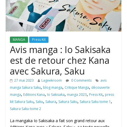
MANGA
Press Kit
Avis manga : Io Sakisaka
est de retour chez Kana
avec Sakura, Saku
27 mai 2023
Lageekroom
0 Comments
avis
,
,
,
manga Sakura Saku
blog manga
Critique Manga
découverte
,
,
,
,
,
manga
Editions Kana
Io Sakisaka
manga 2023
Press Kit
press
,
,
,
,
,
kit Sakura Saku
Saku
Sakura
Sakura Saku
Sakura Saku tome 1
Sakura Saku tome 2
La mangaka Io Sakisaka a fait son grand retour aux
éditions Kana avec « Sakura, Saku », sa toute nouvelle