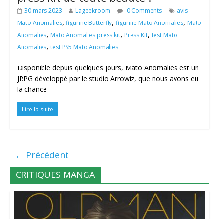
30 mars 2023
Lageekroom
0 Comments
avis
,
,
,
Mato Anomalies
figurine Butterfly
figurine Mato Anomalies
Mato
,
,
,
Anomalies
Mato Anomalies press kit
Press Kit
test Mato
,
Anomalies
test PS5 Mato Anomalies
Disponible depuis quelques jours, Mato Anomalies est un
JRPG développé par le studio Arrowiz, que nous avons eu
la chance
Lire la suite
← Précédent
CRITIQUES MANGA