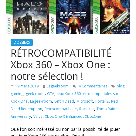
DOSSIERS
RÉTROCOMPATIBILITÉ
Xbox 360 – Xbox One :
notre sélection !
19 mars 2019
Lageekroom
4 Commentaires
blog
,
,
,
gaming
geek room
GTA
Jeux Xbox 360 rétrocompatibles sur
,
,
,
,
,
Xbox One
Lageekroom
Left 4 Dead
Microsoft
Portal 2
Red
,
,
,
Dead Redemption
Rétrocompatibilité
Rockstar
Tomb Raider
,
,
,
Anniversary
Valve
Xbox One X Enhanced
XboxOne
Que l’on soit intéressé ou non par la possibilité de jouer
aux jeux Xbox 360 sur sa Xbox One, il