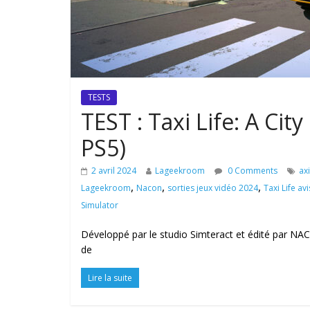
TESTS
TEST : Taxi Life: A Cit
PS5)
2 avril 2024
Lageekroom
0 Comments
axi
,
,
,
Lageekroom
Nacon
sorties jeux vidéo 2024
Taxi Life avi
Simulator
Développé par le studio Simteract et édité par NACON
de
Lire la suite