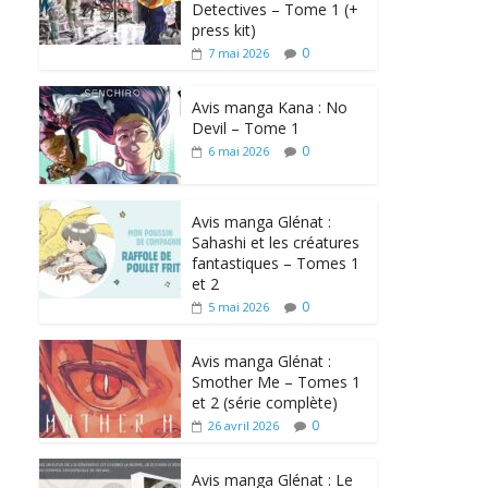
Detectives – Tome 1 (+
press kit)
0
7 mai 2026
Avis manga Kana : No
Devil – Tome 1
0
6 mai 2026
Avis manga Glénat :
Sahashi et les créatures
fantastiques – Tomes 1
et 2
0
5 mai 2026
Avis manga Glénat :
Smother Me – Tomes 1
et 2 (série complète)
0
26 avril 2026
Avis manga Glénat : Le