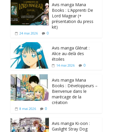
Avis manga Mana
Books : L’Apprenti De
Lord Magear (+
présentation du press
kit)
0
24 mai 2026
Avis manga Glénat :
Alice au-delà des
étoiles
0
14 mai 2026
Avis manga Mana
Books : Développeurs –
Bienvenue dans le
marécage de la
création
0
8 mai 2026
Avis manga Ki-oon :
Gaslight Stray Dog