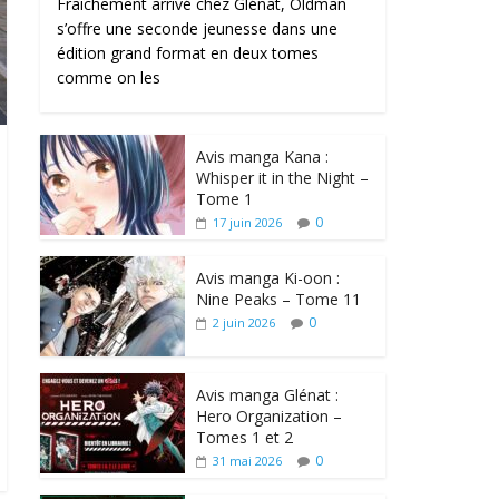
Fraîchement arrivé chez Glénat, Oldman
s’offre une seconde jeunesse dans une
édition grand format en deux tomes
comme on les
Avis manga Kana :
Whisper it in the Night –
Tome 1
0
17 juin 2026
Avis manga Ki-oon :
Nine Peaks – Tome 11
0
2 juin 2026
Avis manga Glénat :
Hero Organization –
Tomes 1 et 2
0
31 mai 2026