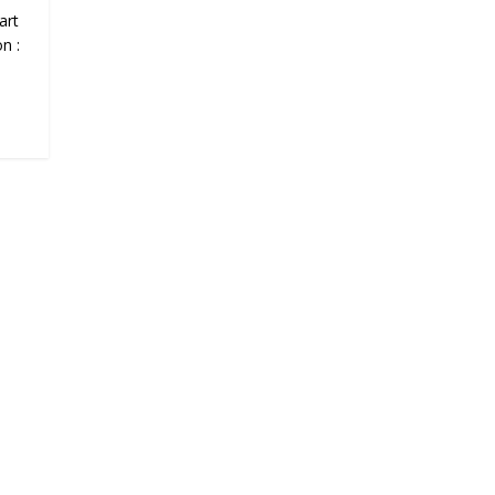
art
n :