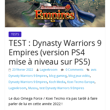
TESTS
TEST : Dynasty Warriors 9
Empires (version PS4
mise à niveau sur PS5)
23 février 2022
Lageekroom
0 Comments
avis
,
,
,
Dynasty Warriors 9 Empires
blog gaming
blog jeux vidéo
,
,
,
Dynasty Warriors 9 Empires
Koch Media
Koei Tecmo Europe
,
,
Lageekroom
Musou
test Dynasty Warriors 9 Empires
Le duo Omega Force / Koei Tecmo n’a pas tardé à faire
parler de lui en cette année 2022 !