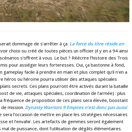
il serait dommage de s’arrêter à ça.
La force du titre réside en
voir choisi ou créé de toutes pièces un officier (il y en a 94 ainsi
scénarios s’offrent à vous. Le but ? Réécrire l’histoire des Trois
emis pour assiéger leurs forteresses. Oui, ça bastonne à fond,
 gameplay facile à prendre en main et plus complet qu’il n’en a
otre héros ou héroïne pourra utiliser des attaques spéciales
lans secrets. Ces plans pourront être activés durant la bataille
ost de vie, attaques spéciales, coordination de l’armée) : plus
s la fréquence de proposition de ces plans sera élevée, boostant
 de mission.
Dynasty Warriors 9 Empires n’est donc pas aussi
le sera l’occasion de mettre en place les stratégies nécessaires
eresse et l’envahir. Les artefacts de gemmes seront également
s mal de puissance, dont l’utilisation de dégâts élémentaires.