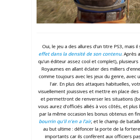
Oui, le jeu a des allures d’un titre PS3, mais 
effet dans la densité de son contenu
. Après a
qu’un éditeur assez cool et complet), plusieurs 
Royaumes en allant éclater des milliers d’enn
comme toujours avec les jeux du genre, avec un
l’air. En plus des attaques habituelles, v
visuellement jouissives et mettre en place des p
et permettront de renverser les situations (bo
vous aurez d’officiés alliés à vos côtés, et plu
par la même occasion les bonus obtenus en fin
bourrin qu’il n’en a l’air
, et le champ de batail
au but ultime : défoncer la porte de la fort
importants car ils confèrent aux officiers pa