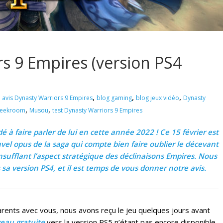
rs 9 Empires (version PS4
)
,
,
,
avis Dynasty Warriors 9 Empires
blog gaming
blog jeux vidéo
Dynasty
,
,
geekroom
Musou
test Dynasty Warriors 9 Empires
 à faire parler de lui en cette année 2022 ! Ce 15 février est
uvel opus de la saga qui compte bien faire oublier le décevant
sufflant l’aspect stratégique des déclinaisons Empires. Nous
 sa version PS4, et il est temps de vous donner notre avis.
parents avec vous, nous avons reçu le jeu quelques jours avant
veau gratuite
vers la version PS5 n’étant pas encore disponible,