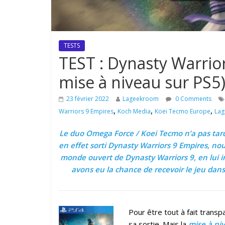
TESTS
TEST : Dynasty Warrio
mise à niveau sur PS5
23 février 2022
Lageekroom
0 Comments
,
,
,
Warriors 9 Empires
Koch Media
Koei Tecmo Europe
La
Le duo Omega Force / Koei Tecmo n’a pas tardé
en effet sorti Dynasty Warriors 9 Empires, no
monde ouvert de Dynasty Warriors 9, en lui in
avons eu la chance de recevoir le jeu dans
Pour être tout à fait trans
sa sortie. Mais la
mise à ni