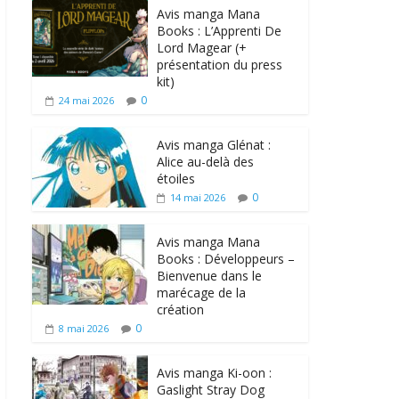
Avis manga Mana
Books : L’Apprenti De
Lord Magear (+
présentation du press
kit)
0
24 mai 2026
Avis manga Glénat :
Alice au-delà des
étoiles
0
14 mai 2026
Avis manga Mana
Books : Développeurs –
Bienvenue dans le
marécage de la
création
0
8 mai 2026
Avis manga Ki-oon :
Gaslight Stray Dog