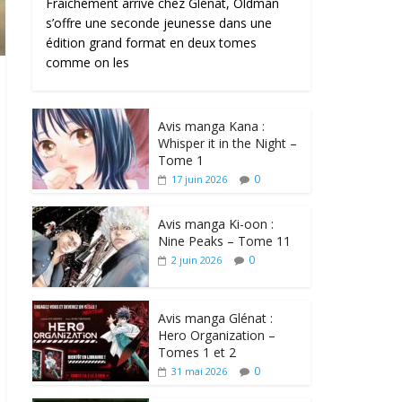
Fraîchement arrivé chez Glénat, Oldman
s’offre une seconde jeunesse dans une
édition grand format en deux tomes
comme on les
Avis manga Kana :
Whisper it in the Night –
Tome 1
0
17 juin 2026
Avis manga Ki-oon :
Nine Peaks – Tome 11
0
2 juin 2026
Avis manga Glénat :
Hero Organization –
Tomes 1 et 2
0
31 mai 2026