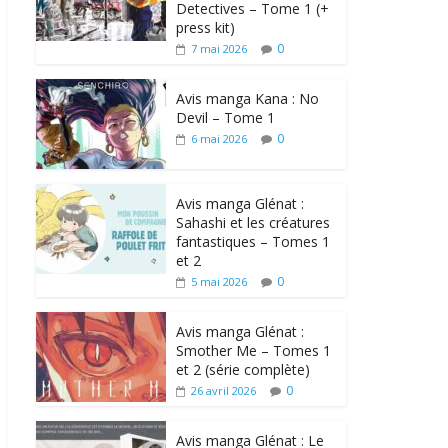
Detectives – Tome 1 (+
press kit)
0
7 mai 2026
Avis manga Kana : No
Devil – Tome 1
0
6 mai 2026
Avis manga Glénat :
Sahashi et les créatures
fantastiques – Tomes 1
et 2
0
5 mai 2026
Avis manga Glénat :
Smother Me – Tomes 1
et 2 (série complète)
0
26 avril 2026
Avis manga Glénat : Le