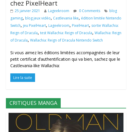
chez PixelHeart
25 janvier 2021
Lageekroom
0 Comments
blog
,
,
,
gaming
blog jeux vidéo
Castlevania like
édition limitée Nintendo
,
,
,
,
Switch
jeu PixelHeart
Lageekroom
PixelHeart
sortie Wallachia:
,
,
Reign of Dracula
test Wallachia: Reign of Dracula
Wallachia: Reign
,
of Dracula
Wallachia: Reign of Dracula Nintendo Switch
Si vous aimez les éditions limitées accompagnées de leur
petit certificat d’authentification qui va bien, sachez que le
Castlevania-like Wallachia:
Lire la suite
CRITIQUES MANGA