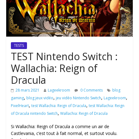
TESTS
TEST Nintendo Switch :
Wallachia: Reign of
Dracula
28 mars 2021
Lageekroom
0 Comments
blog
,
,
,
,
gaming
blog jeux vidéo
jeu vidéo Nintendo Switch
Lageekroom
,
,
PixelHeart
test Wallachia: Reign of Dracula
test Wallachia: Reign
,
of Dracula nintendo Switch
Wallachia: Reign of Dracula
Si Wallachia: Reign of Dracula a comme un air de
Castlevania, c’est tout à fait normal, et surtout voulu.