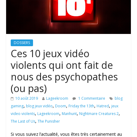
DOSSIERS
Ces 10 jeux vidéo
violents qui ont fait de
nous des psychopathes
(ou pas)
10 août 2019
Lageekroom
1 Commentaire
blog
,
,
,
,
,
gaming
blog jeux vidéo
Doom
Friday the 13th
Hatred
jeux
,
,
,
,
video violents
Lageekroom
Manhunt
Nightmare Creatures 2
,
The Last of Us
The Punisher
Si vous suivez l’actualité, vous êtes très certainement au