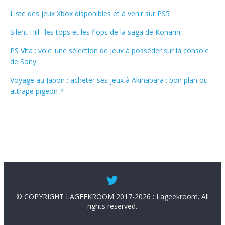
Liste des jeux Xbox disponibles et à venir sur PS5
Silent Hill : les tops et les flops de la saga de Konami
PS Vita : voici une sélection de jeux à posséder sur la console
de Sony
Voyage au Japon : acheter ses jeux à Akihabara : bon plan ou
attrape pigeon ?
© COPYRIGHT LAGEEKROOM 2017-2026 : Lageekroom. All
rights reserved.