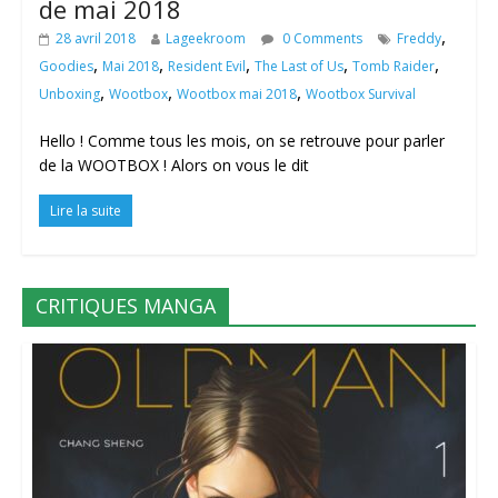
de mai 2018
,
28 avril 2018
Lageekroom
0 Comments
Freddy
,
,
,
,
,
Goodies
Mai 2018
Resident Evil
The Last of Us
Tomb Raider
,
,
,
Unboxing
Wootbox
Wootbox mai 2018
Wootbox Survival
Hello ! Comme tous les mois, on se retrouve pour parler
de la WOOTBOX ! Alors on vous le dit
Lire la suite
CRITIQUES MANGA