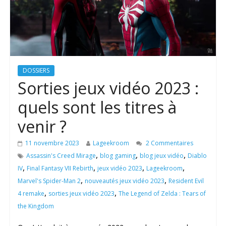
DOSSIERS
Sorties jeux vidéo 2023 :
quels sont les titres à
venir ?
11 novembre 2023
Lageekroom
2 Commentaires
,
,
,
Assassin's Creed Mirage
blog gaming
blog jeux vidéo
Diablo
,
,
,
,
IV
Final Fantasy VII Rebirth
jeux vidéo 2023
Lageekroom
,
,
Marvel's Spider-Man 2
nouveautés jeux vidéo 2023
Resident Evil
,
,
4 remake
sorties jeux vidéo 2023
The Legend of Zelda : Tears of
the Kingdom