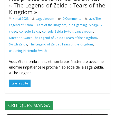
« The Legend of Zelda : Tears of the
Kingdom »
4 mai 2023
Lageekroom
0 Comments
avis The
,
,
Legend of Zelda : Tears of the Kingdom
blog gaming
blog jeux
,
,
,
,
vidéo
console Zelda
console Zelda Switch
Lageekroom
,
Nintendo Switch The Legend of Zelda : Tears of the Kingdom
,
,
Switch Zelda
The Legend of Zelda : Tears of the Kingdom
unboxing Nintendo Switch
Vous êtes nombreuses et nombreux à attendre avec une
énorme impatience le prochain épisode de la saga Zelda,
« The Legend
Lire la suite
CRITIQUES MANGA