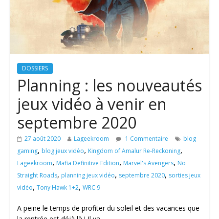
DOSSIERS
Planning : les nouveautés
jeux vidéo à venir en
septembre 2020
27 août 2020
Lageekroom
1 Commentaire
blog
,
,
,
gaming
blog jeux vidéo
Kingdom of Amalur Re-Reckoning
,
,
,
Lageekroom
Mafia Definitive Edition
Marvel's Avengers
No
,
,
,
Straight Roads
planning jeux vidéo
septembre 2020
sorties jeux
,
,
vidéo
Tony Hawk 1+2
WRC 9
A peine le temps de profiter du soleil et des vacances que
la rentrée est déjà là ! Il va