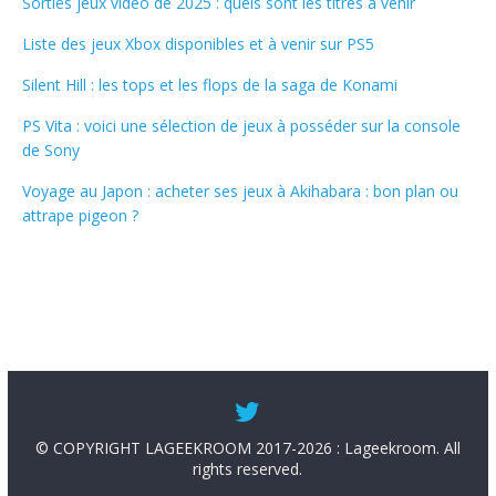
Sorties jeux vidéo de 2025 : quels sont les titres à venir
Liste des jeux Xbox disponibles et à venir sur PS5
Silent Hill : les tops et les flops de la saga de Konami
PS Vita : voici une sélection de jeux à posséder sur la console
de Sony
Voyage au Japon : acheter ses jeux à Akihabara : bon plan ou
attrape pigeon ?
© COPYRIGHT LAGEEKROOM 2017-2026 : Lageekroom. All
rights reserved.