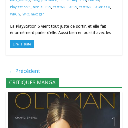
,
,
,
,
PlayStation 5
test jeu PS5
test WRC 9 PS5
test WRC 9 Series X
,
WRC 9
WRC next gen
La PlayStation 5 vient tout juste de sortir, et elle fait
énormément parler d’elle. Aussi bien en positif avec les
Lire la suite
← Précédent
CRITIQUES MANGA