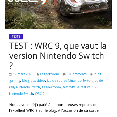
TESTS
TEST : WRC 9, que vaut la
version Nintendo Switch
?
17 mars 2021
Lageekroom
0 Comments
blog
,
,
,
gaming
blog jeux vidéo
jeu de course Nintendo Switch
jeu de
,
,
,
rally Nintendo Switch
Lageekroom
test WRC 9
test WRC 9
,
Nintendo Switch
WRC 9
Nous avons déjà parlé à de nombreuses reprises de
l’excellent WRC 9 sur le blog. A l’occasion de sa sortie