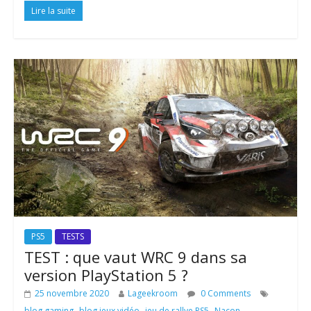
Lire la suite
PS5
TESTS
TEST : que vaut WRC 9 dans sa
version PlayStation 5 ?
25 novembre 2020
Lageekroom
0 Comments
,
,
,
,
blog gaming
blog jeux vidéo
jeu de rallye PS5
Nacon