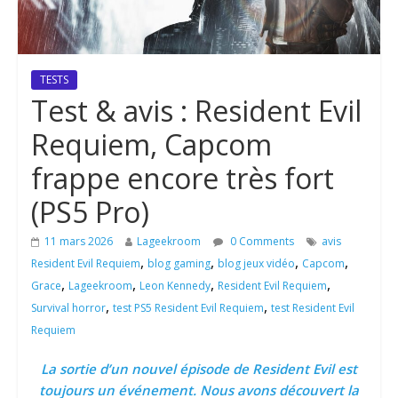
TESTS
Test & avis : Resident Evil
Requiem, Capcom
frappe encore très fort
(PS5 Pro)
11 mars 2026
Lageekroom
0 Comments
avis
,
,
,
,
Resident Evil Requiem
blog gaming
blog jeux vidéo
Capcom
,
,
,
,
Grace
Lageekroom
Leon Kennedy
Resident Evil Requiem
,
,
Survival horror
test PS5 Resident Evil Requiem
test Resident Evil
Requiem
La sortie d’un nouvel épisode de Resident Evil est
toujours un événement. Nous avons découvert la