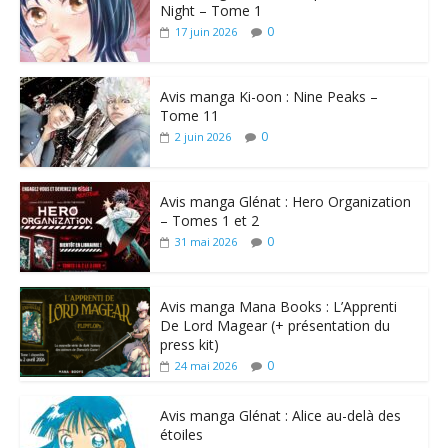
Night – Tome 1
0
17 juin 2026
Avis manga Ki-oon : Nine Peaks –
Tome 11
0
2 juin 2026
Avis manga Glénat : Hero Organization
– Tomes 1 et 2
0
31 mai 2026
Avis manga Mana Books : L’Apprenti
De Lord Magear (+ présentation du
press kit)
0
24 mai 2026
Avis manga Glénat : Alice au-delà des
étoiles