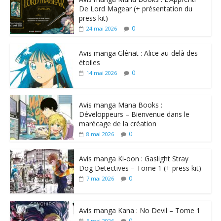
De Lord Magear (+ présentation du
press kit)
0
24 mai 2026
Avis manga Glénat : Alice au-delà des
étoiles
0
14 mai 2026
Avis manga Mana Books :
Développeurs – Bienvenue dans le
marécage de la création
0
8 mai 2026
Avis manga Ki-oon : Gaslight Stray
Dog Detectives – Tome 1 (+ press kit)
0
7 mai 2026
Avis manga Kana : No Devil – Tome 1
0
6 mai 2026