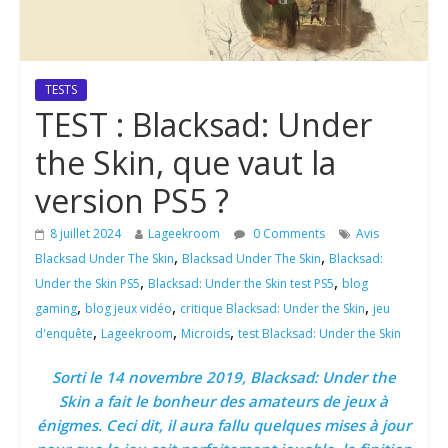
TESTS
TEST : Blacksad: Under
the Skin, que vaut la
version PS5 ?
8 juillet 2024
Lageekroom
0 Comments
Avis
,
,
Blacksad Under The Skin
Blacksad Under The Skin
Blacksad:
,
,
Under the Skin PS5
Blacksad: Under the Skin test PS5
blog
,
,
,
gaming
blog jeux vidéo
critique Blacksad: Under the Skin
jeu
,
,
,
d'enquête
Lageekroom
Microids
test Blacksad: Under the Skin
Sorti le 14 novembre 2019, Blacksad: Under the
Skin a fait le bonheur des amateurs de jeux à
énigmes. Ceci dit, il aura fallu quelques mises à jour