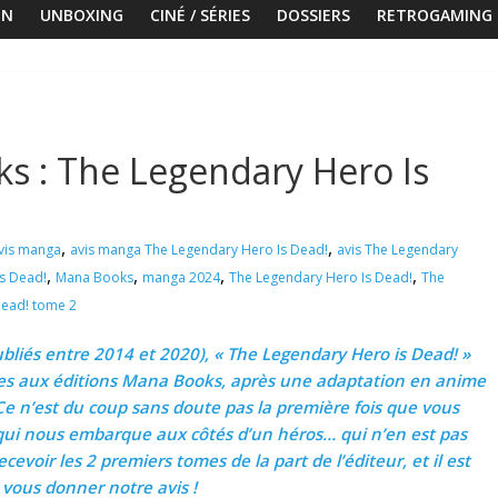
ON
UNBOXING
CINÉ / SÉRIES
DOSSIERS
RETROGAMING
s : The Legendary Hero Is
,
,
vis manga
avis manga The Legendary Hero Is Dead!
avis The Legendary
,
,
,
,
Is Dead!
Mana Books
manga 2024
The Legendary Hero Is Dead!
The
Dead! tome 2
bliés entre 2014 et 2020), « The Legendary Hero is Dead! »
es aux éditions Mana Books, après une adaptation en anime
Ce n’est du coup sans doute pas la première fois que vous
 qui nous embarque aux côtés d’un héros… qui n’en est pas
voir les 2 premiers tomes de la part de l’éditeur, et il est
vous donner notre avis !