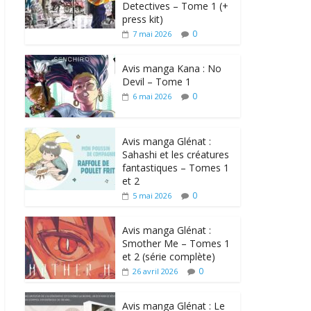
Detectives – Tome 1 (+
press kit)
0
7 mai 2026
Avis manga Kana : No
Devil – Tome 1
0
6 mai 2026
Avis manga Glénat :
Sahashi et les créatures
fantastiques – Tomes 1
et 2
0
5 mai 2026
Avis manga Glénat :
Smother Me – Tomes 1
et 2 (série complète)
0
26 avril 2026
Avis manga Glénat : Le