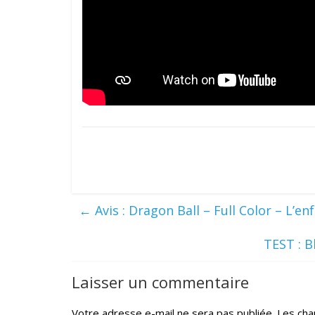
←
Avis : Dragon Ball – Full Color – L’e
TEST : B
Laisser un commentaire
Votre adresse e-mail ne sera pas publiée.
Les cha