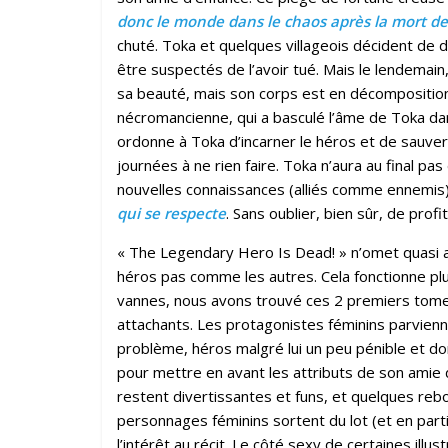
donc le monde dans le chaos après la mort de
chuté. Toka et quelques villageois décident de d
être suspectés de l’avoir tué. Mais le lendemain,
sa beauté, mais son corps est en décomposition 
nécromancienne, qui a basculé l’âme de Toka dans
ordonne à Toka d’incarner le héros et de sauve
journées à ne rien faire. Toka n’aura au final pa
nouvelles connaissances (alliés comme ennemis
qui se respecte
. Sans oublier, bien sûr, de prof
« The Legendary Hero Is Dead! » n’omet quasi 
héros pas comme les autres. Cela fonctionne pl
vannes, nous avons trouvé ces 2 premiers tome
attachants. Les protagonistes féminins parvien
problème, héros malgré lui un peu pénible et d
pour mettre en avant les attributs de son ami
restent divertissantes et funs, et quelques 
personnages féminins sortent du lot (et en part
l’intérêt au récit. Le côté sexy de certaines illu