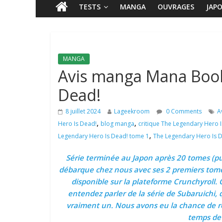
TESTS
MANGA
OUVRAGES
JAP
MANGA
Avis manga Mana Book
Dead!
8 juillet 2024
Lageekroom
0 Comments
A
,
,
Hero Is Dead!
blog manga
critique The Legendary Hero 
,
Legendary Hero Is Dead! tome 1
The Legendary Hero Is 
Série terminée au Japon après 20 tomes (pu
débarque chez nous avec ses 2 premiers tom
disponible sur la plateforme Crunchyroll. 
entendez parler de la série de Subaruichi,
vraiment un. Nous avons eu la chance de rece
temps de 