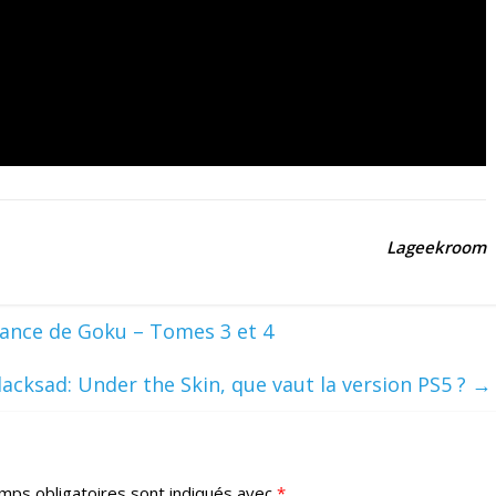
Lageekroom
nfance de Goku – Tomes 3 et 4
lacksad: Under the Skin, que vaut la version PS5 ?
→
mps obligatoires sont indiqués avec
*