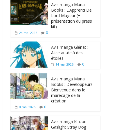
Avis manga Mana
Books : L’Apprenti De
Lord Magear (+
présentation du press
kit)
0
24 mai 2026
Avis manga Glénat :
Alice au-delà des
étoiles
0
14 mai 2026
Avis manga Mana
Books : Développeurs –
Bienvenue dans le
marécage de la
création
0
8 mai 2026
Avis manga Ki-oon :
Gaslight Stray Dog