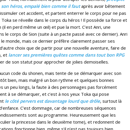
 son héros, empalé bien comme il faut
après avoir bêtement
issimuler cet accident, et partent enterrer le corps pour ne pas
 Toka se réveille dans le corps du héros ! Il possède sa force et
(il en perd même un œil) et pue la mort. C’est Anri, une
 le corps de Sion (suite à un pacte passé avec ce dernier). Anri
r le monde, mais ce dernier préfère clairement passer ses
s d’autre choix que de partir pour une nouvelle aventure, faire de
), et
lancer ses premières quêtes comme dans tout bon RPG
iter de son statut pour approcher de jolies demoiselles.
aucun code du shonen, mais tente de se démarquer avec son
utôt bien, mais malgré un bon rythme et quelques bonnes
s un peu longs, la faute à des personnages pas forcément
nent à se démarquer, et c’est à nos yeux Toka qui pose
ont
le côté pervers est davantage lourd que drôle
, surtout là
e d’enfance. C’est dommage, car de nombreuses séquences
rebondissements sont au programme. Heureusement que les
iculier la princesse dans le deuxième tome), et redonnent de
strations fonctionne bien, même s’il n’est pas toujours bien