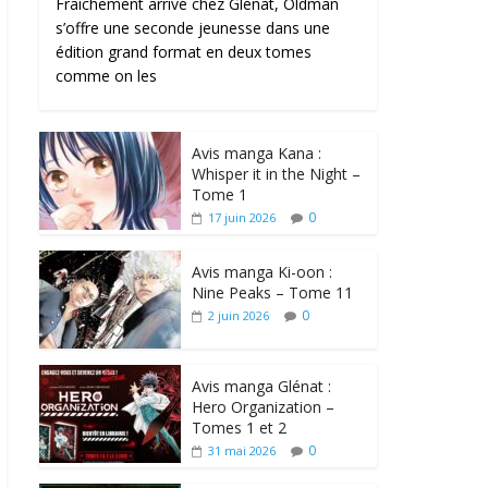
Fraîchement arrivé chez Glénat, Oldman
s’offre une seconde jeunesse dans une
édition grand format en deux tomes
comme on les
Avis manga Kana :
Whisper it in the Night –
Tome 1
0
17 juin 2026
Avis manga Ki-oon :
Nine Peaks – Tome 11
0
2 juin 2026
Avis manga Glénat :
Hero Organization –
Tomes 1 et 2
0
31 mai 2026