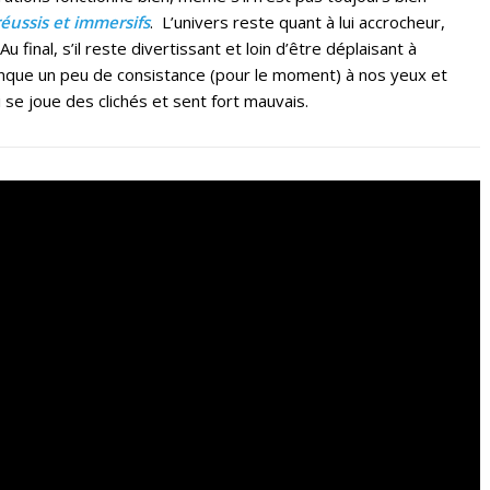
réussis et immersifs
. L’univers reste quant à lui accrocheur,
inal, s’il reste divertissant et loin d’être déplaisant à
nque un peu de consistance (pour le moment) à nos yeux et
se joue des clichés et sent fort mauvais.