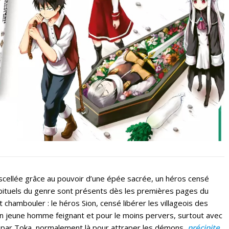
cellée grâce au pouvoir d’une épée sacrée, un héros censé
abituels du genre sont présents dès les premières pages du
chambouler : le héros Sion, censé libérer les villageois des
 jeune homme feignant et pour le moins pervers, surtout avec
é par Toka, normalement là pour attraper les démons,
précipite