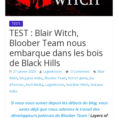
TESTS
TEST : Blair Witch,
Bloober Team nous
embarque dans les bois
de Black Hills
27 janvier 2020
Lageekroom
0 Comments
Blair
,
,
,
,
Witch
blog jeux vidéo
Bloober Team
horror game
jeu
,
,
,
,
d'horreur
Koch Media
Lageekroom
test Blair Witch
test jeux
vidéo
Si vous nous suivez depuis les débuts du blog, vous
savez déjà que nous adorons le travail des
développeurs polonais de Bloober Team !
Layers of