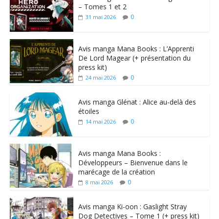
– Tomes 1 et 2
0
31 mai 2026
Avis manga Mana Books : L’Apprenti
De Lord Magear (+ présentation du
press kit)
0
24 mai 2026
Avis manga Glénat : Alice au-delà des
étoiles
0
14 mai 2026
Avis manga Mana Books :
Développeurs – Bienvenue dans le
marécage de la création
0
8 mai 2026
Avis manga Ki-oon : Gaslight Stray
Dog Detectives – Tome 1 (+ press kit)