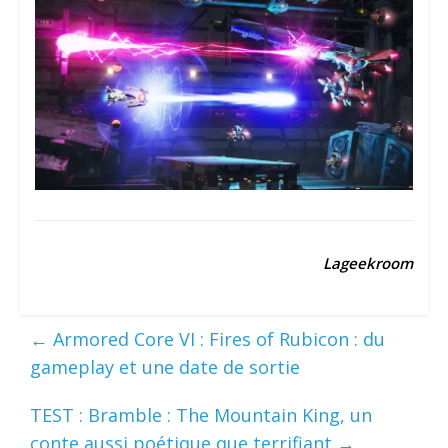
Lageekroom
←
Armored Core VI : Fires of Rubicon : du
gameplay et une date de sortie
TEST : Bramble : The Mountain King, un
conte aussi poétique que terrifiant
→