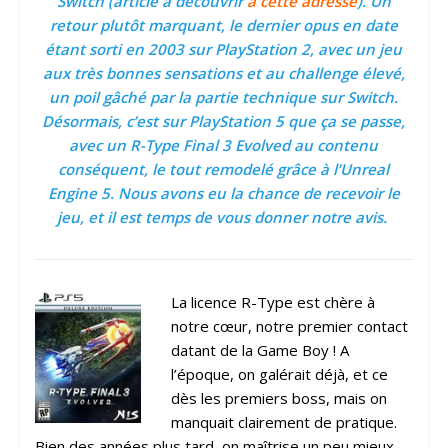
Switch (article à découvrir
à cette adresse
). Un
retour plutôt marquant, le dernier opus en date
étant sorti en 2003 sur PlayStation 2, avec un jeu
aux très bonnes sensations et au challenge élevé,
un poil gâché par la partie technique sur Switch.
Désormais, c’est sur PlayStation 5 que ça se passe,
avec un R-Type Final 3 Evolved au contenu
conséquent, le tout remodelé grâce à l’Unreal
Engine 5. Nous avons eu la chance de recevoir le
jeu, et il est temps de vous donner notre avis.
La licence R-Type est chère à
notre cœur, notre premier contact
datant de la Game Boy ! A
l’époque, on galérait déjà, et ce
dès les premiers boss, mais on
manquait clairement de pratique.
Bien des années plus tard, on maîtrise un peu mieux