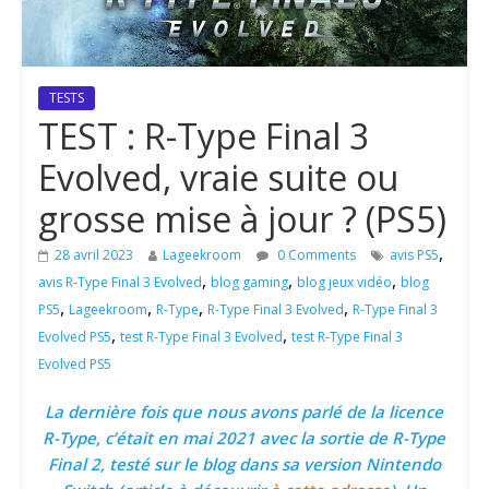
TESTS
TEST : R-Type Final 3
Evolved, vraie suite ou
grosse mise à jour ? (PS5)
,
28 avril 2023
Lageekroom
0 Comments
avis PS5
,
,
,
avis R-Type Final 3 Evolved
blog gaming
blog jeux vidéo
blog
,
,
,
,
PS5
Lageekroom
R-Type
R-Type Final 3 Evolved
R-Type Final 3
,
,
Evolved PS5
test R-Type Final 3 Evolved
test R-Type Final 3
Evolved PS5
La dernière fois que nous avons parlé de la licence
R-Type, c’était en mai 2021 avec la sortie de R-Type
Final 2, testé sur le blog dans sa version Nintendo