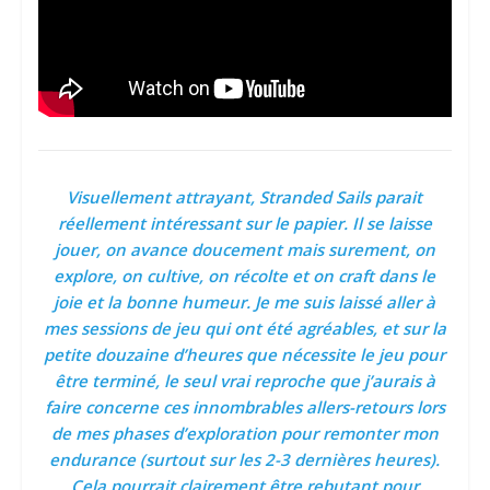
Visuellement attrayant, Stranded Sails parait
réellement intéressant sur le papier. Il se laisse
jouer, on avance doucement mais surement, on
explore, on cultive, on récolte et on craft dans le
joie et la bonne humeur. Je me suis laissé aller à
mes sessions de jeu qui ont été agréables, et sur la
petite douzaine d’heures que nécessite le jeu pour
être terminé, le seul vrai reproche que j’aurais à
faire concerne ces innombrables allers-retours lors
de mes phases d’exploration pour remonter mon
endurance (surtout sur les 2-3 dernières heures).
Cela pourrait clairement être rebutant pour