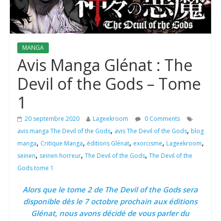
MANGA
Avis Manga Glénat : The
Devil of the Gods – Tome
1
20 septembre 2020
Lageekroom
0 Comments
,
,
avis manga The Devil of the Gods
avis The Devil of the Gods
blog
,
,
,
,
,
manga
Critique Manga
éditions Glénat
exorcisme
Lageekroom
,
,
,
seinen
seinen horreur
The Devil of the Gods
The Devil of the
Gods tome 1
Alors que le tome 2 de The Devil of the Gods sera
disponible dès le 7 octobre prochain aux éditions
Glénat, nous avons décidé de vous parler du