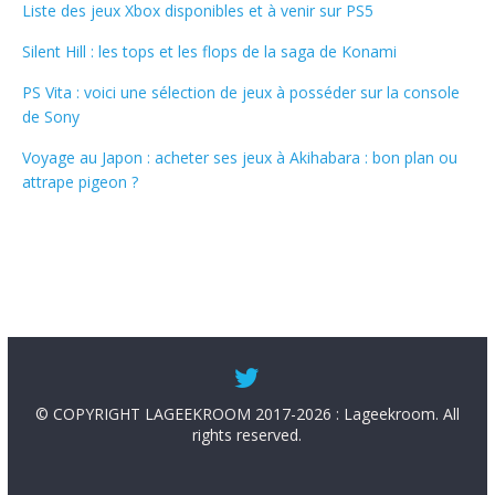
Liste des jeux Xbox disponibles et à venir sur PS5
Silent Hill : les tops et les flops de la saga de Konami
PS Vita : voici une sélection de jeux à posséder sur la console
de Sony
Voyage au Japon : acheter ses jeux à Akihabara : bon plan ou
attrape pigeon ?
© COPYRIGHT LAGEEKROOM 2017-2026 : Lageekroom. All
rights reserved.