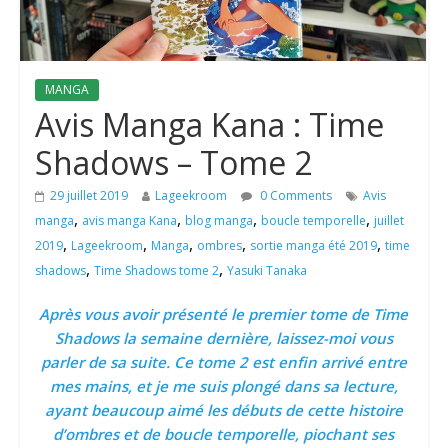
MANGA
Avis Manga Kana : Time
Shadows – Tome 2
29 juillet 2019
Lageekroom
0 Comments
Avis
,
,
,
,
manga
avis manga Kana
blog manga
boucle temporelle
juillet
,
,
,
,
,
2019
Lageekroom
Manga
ombres
sortie manga été 2019
time
,
,
shadows
Time Shadows tome 2
Yasuki Tanaka
Après vous avoir présenté le premier tome de Time
Shadows la semaine dernière, laissez-moi vous
parler de sa suite. Ce tome 2 est enfin arrivé entre
mes mains, et je me suis plongé dans sa lecture,
ayant beaucoup aimé les débuts de cette histoire
d’ombres et de boucle temporelle, piochant ses