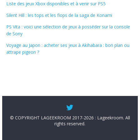
Liste des jeux Xbox disponibles et à venir sur PS5
Silent Hill : les tops et les flops de la saga de Konami
PS Vita : voici une sélection de jeux à posséder sur la console
de Sony
Voyage au Japon : acheter ses jeux à Akihabara : bon plan ou
attrape pigeon ?
© COPYRIGHT LAGEEKROOM 2017-2026 : Lageekroom. All
rights reserved.