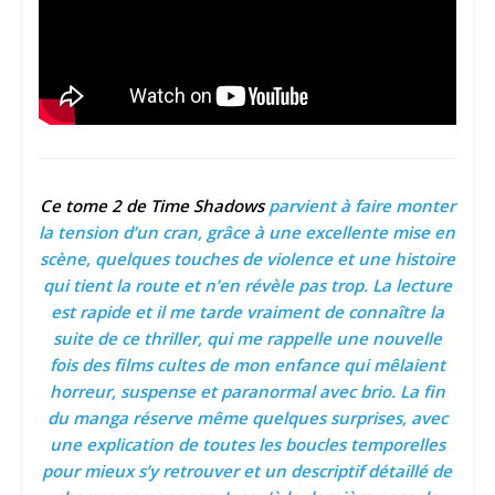
Ce tome 2 de Time Shadows
parvient à faire monter
la tension d’un cran, grâce à une excellente mise en
scène, quelques touches de violence et une histoire
qui tient la route et n’en révèle pas trop. La lecture
est rapide et il me tarde vraiment de connaître la
suite de ce thriller, qui me rappelle une nouvelle
fois des films cultes de mon enfance qui mêlaient
horreur, suspense et paranormal avec brio. La fin
du manga réserve même quelques surprises, avec
une explication de toutes les boucles temporelles
pour mieux s’y retrouver et un descriptif détaillé de