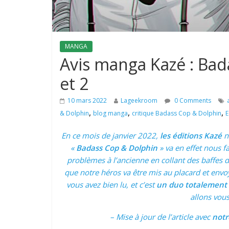
MANGA
Avis manga Kazé : Ba
et 2
10 mars 2022
Lageekroom
0 Comments
,
,
,
& Dolphin
blog manga
critique Badass Cop & Dolphin
E
En ce mois de janvier 2022,
les éditions Kazé
n
«
Badass Cop & Dolphin
» va en effet nous f
problèmes à l’ancienne en collant des baffes da
que notre héros va être mis au placard et env
vous avez bien lu, et c’est
un duo totalement
allons vous
– Mise à jour de l’article avec
notr