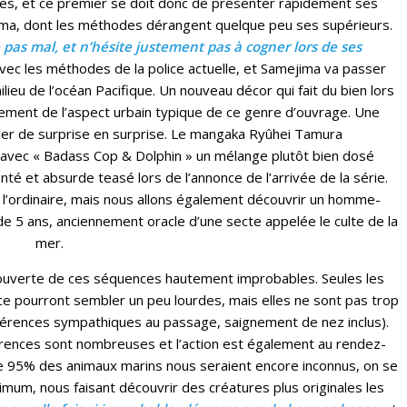
s, et ce premier se doit donc de présenter rapidement ses
ima, dont les méthodes dérangent quelque peu ses supérieurs.
pas mal, et n’hésite justement pas à cogner lors de ses
 avec les méthodes de la police actuelle, et Samejima va passer
ieu de l’océan Pacifique. Un nouveau décor qui fait du bien lors
lement de l’aspect urbain typique de ce genre d’ouvrage. Une
aller de surprise en surprise. Le mangaka Ryûhei Tamura
e avec « Badass Cop & Dolphin » un mélange plutôt bien dosé
nté et absurde teasé lors de l’annonce de l’arrivée de la série.
e l’ordinaire, mais nous allons également découvrir un homme-
e 5 ans, anciennement oracle d’une secte appelée le culte de la
mer.
écouverte de ces séquences hautement improbables. Seules les
rice pourront sembler un peu lourdes, mais elles ne sont pas trop
férences sympathiques au passage, saignement de nez inclus).
férences sont nombreuses et l’action est également au rendez-
ue 95% des animaux marins nous seraient encore inconnus, on se
mum, nous faisant découvrir des créatures plus originales les