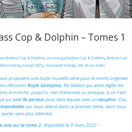
dass Cop & Dolphin – Tomes 1
,
,
avis Badass Cop & Dolphin
avis manga Badass Cop & Dolphin
Badass Cop
,
,
,
ditions Kazé
manga 2022
nouveauté manga
site de jeu vidéo
ous proposent une toute nouvelle série pour le moins originale.
aire découvrir
Boyle Samejima
, flic badass qui aime régler les
ns la tronche. Jusqu’ici, rien d’anormal ou presque, si ce n’est
oyé sur
une île perdue
pour faire équipe avec un
dauphin
. Oui,
 improbable
qui nous attend dans ce premier tome, dont nous
 parler sans plus attendre.
e avis sur le tome 2
, disponible le 9 mars 2022 –