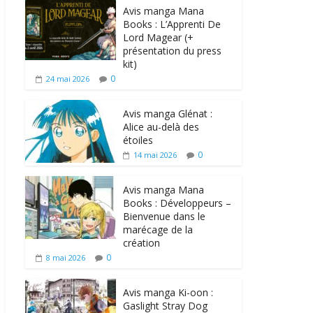
Avis manga Mana
Books : L’Apprenti De
Lord Magear (+
présentation du press
kit)
0
24 mai 2026
Avis manga Glénat :
Alice au-delà des
étoiles
0
14 mai 2026
Avis manga Mana
Books : Développeurs –
Bienvenue dans le
marécage de la
création
0
8 mai 2026
Avis manga Ki-oon :
Gaslight Stray Dog