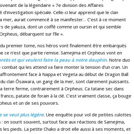
ovenant de la légendaire « 7e division des Affaires
 d’investigation spéciale. Celle-ci leur apprend que le clan
la mer, aurait commencé à se manifester… C’est à ce moment
rs de yakuza, dont un coiffé comme un oursin et qui semble
Orpheus, débarquent sur l’île ».
fin du premier tome, nos héros vont finalement être embarqués
ue ce n’est que partie remise. Samejima et Orpheus vont en
ontés et qui veulent faire la peau à notre dauphin
. Notre duo
e combat qui les attend va faire monter la tension d’un cran. Un
 l’affrontement face à Nappa et Vegeta au début de Dragon Ball
du clan Ôsawara, un gang de la mer, sont clairement puissants.
 la terre ferme, contrairement à Orpheus. Ca tatane sec dans
ranco, patate de forain à la clé. C’est vraiment classe, ça bouge
heus et un de ses pouvoirs.
e se veut plus légère
. Une enquête pour vol de petites culottes
 : on sourit souvent, surtout face aux réactions de Samejima,
s les pieds. La petite Chako a droit elle aussi à ses moments, et