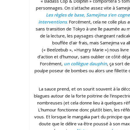
« Badass Cop & Dolphin » comportera 5 tome
personnages. On s’attache assez vite à Samej
Les règles de base, Samejima s’en cogne 
interventions
. Forcément, cela ne colle plus
sans transition de Tokyo à une île paumée au mil
de la lecture, les paysages changeant radica
bouffée d’air frais, mais Samejima va 
(« Beelzebub », »Hungry Marie ») nous livr
d’action et d’humour, sans oublier ce côté déja
Forcément,
un collègue dauphin
, ça sort d
poulpe poseur de bombes ou alors une fillette d
La sauce prend, et on sourit souvent à la d
blagues autour de la forte poitrine de l’inspect
nombreuses (et cela donne lieu à quelques ré
L’humour fonctionne donc plutôt bien, les ré
vous. Et lorsque le mangaka part du principe q
doute que le délire va être poussé à son maxi