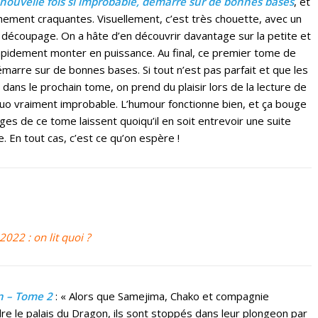
ouvelle fois si improbable, démarre sur de bonnes bases
, et
anchement craquantes. Visuellement, c’est très chouette, avec un
 le découpage. On a hâte d’en découvrir davantage sur la petite et
 rapidement monter en puissance. Au final, ce premier tome de
marre sur de bonnes bases. Si tout n’est pas parfait et que les
ns le prochain tome, on prend du plaisir lors de la lecture de
uo vraiment improbable. L’humour fonctionne bien, et ça bouge
ages de ce tome laissent quoiqu’il en soit entrevoir une suite
 En tout cas, c’est ce qu’on espère !
022 : on lit quoi ?
n – Tome 2
: « Alors que Samejima, Chako et compagnie
dre le palais du Dragon, ils sont stoppés dans leur plongeon par