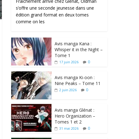
Fraîchement arrivé chez Glénat, Oldman
s’offre une seconde jeunesse dans une
édition grand format en deux tomes
comme on les
Avis manga Kana :
Whisper it in the Night –
Tome 1
0
17 juin 2026
Avis manga Ki-oon :
Nine Peaks – Tome 11
0
2 juin 2026
Avis manga Glénat :
Hero Organization –
Tomes 1 et 2
0
31 mai 2026