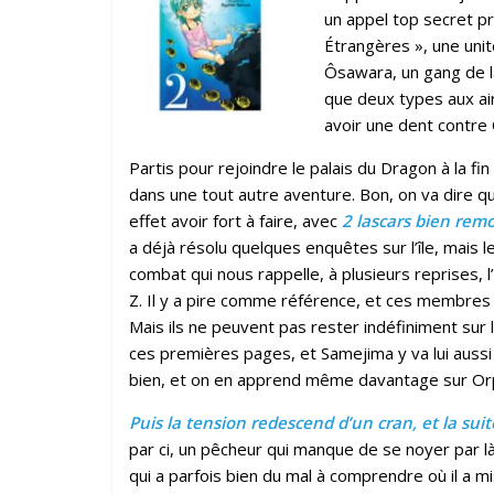
un appel top secret pr
Étrangères », une unité
Ôsawara, un gang de 
que deux types aux ai
avoir une dent contre 
Partis pour rejoindre le palais du Dragon à la 
dans une tout autre aventure. Bon, on va dire q
effet avoir fort à faire, avec
2 lascars bien rem
a déjà résolu quelques enquêtes sur l’île, mais l
combat qui nous rappelle, à plusieurs reprises,
Z. Il y a pire comme référence, et ces membres 
Mais ils ne peuvent pas rester indéfiniment sur
ces premières pages, et Samejima y va lui aussi f
bien, et on en apprend même davantage sur Orp
Puis la tension redescend d’un cran, et la suit
par ci, un pêcheur qui manque de se noyer par là
qui a parfois bien du mal à comprendre où il a mi