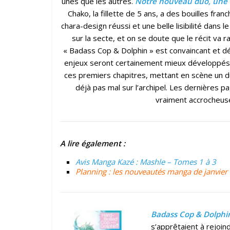
unes que les autres.
Notre nouveau duo, une n
Chako, la fillette de 5 ans, a des bouilles fr
chara-design réussi et une belle lisibilité dans
sur la secte, et on se doute que le récit va
« Badass Cop & Dolphin » est convaincant et dé
enjeux seront certainement mieux développés da
ces premiers chapitres, mettant en scène un d
déjà pas mal sur l’archipel. Les dernières p
vraiment accrocheuse.
A lire également :
Avis Manga Kazé : Mashle – Tomes 1 à 3
Planning : les nouveautés manga de janvier 2
Badass Cop & Dolphi
s’apprêtaient à rejoin