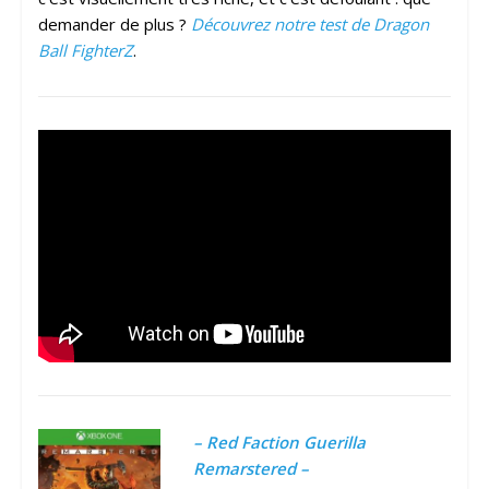
demander de plus ?
Découvrez notre test de Dragon
Ball FighterZ
.
– Red Faction Guerilla
Remarstered –