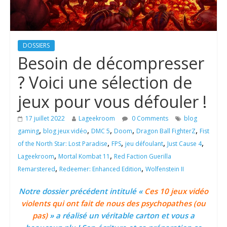
DOSSIERS
Besoin de décompresser
? Voici une sélection de
jeux pour vous défouler !
17 juillet 2022
Lageekroom
0 Comments
blog
,
,
,
,
,
gaming
blog jeux vidéo
DMC 5
Doom
Dragon Ball FighterZ
Fist
,
,
,
,
of the North Star: Lost Paradise
FPS
jeu défoulant
Just Cause 4
,
,
Lageekroom
Mortal Kombat 11
Red Faction Guerilla
,
,
Remarstered
Redeemer: Enhanced Edition
Wolfenstein II
Notre dossier précédent intitulé «
Ces 10 jeux vidéo
violents qui ont fait de nous des psychopathes (ou
pas)
» a réalisé un véritable carton et vous a