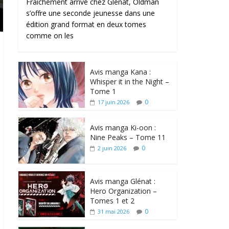
Fraîchement arrivé chez Glénat, Oldman
s’offre une seconde jeunesse dans une
édition grand format en deux tomes
comme on les
Avis manga Kana :
Whisper it in the Night –
Tome 1
0
17 juin 2026
Avis manga Ki-oon :
Nine Peaks – Tome 11
0
2 juin 2026
Avis manga Glénat :
Hero Organization –
Tomes 1 et 2
0
31 mai 2026