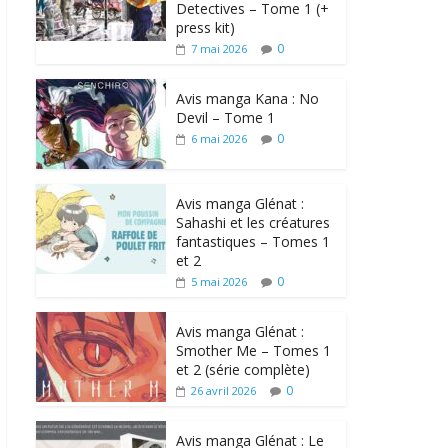
Detectives – Tome 1 (+
press kit)
0
7 mai 2026
Avis manga Kana : No
Devil – Tome 1
0
6 mai 2026
Avis manga Glénat :
Sahashi et les créatures
fantastiques – Tomes 1
et 2
0
5 mai 2026
Avis manga Glénat :
Smother Me – Tomes 1
et 2 (série complète)
0
26 avril 2026
Avis manga Glénat : Le