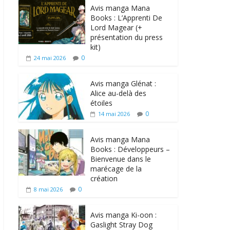
Avis manga Mana
Books : L’Apprenti De
Lord Magear (+
présentation du press
kit)
0
24 mai 2026
Avis manga Glénat :
Alice au-delà des
étoiles
0
14 mai 2026
Avis manga Mana
Books : Développeurs –
Bienvenue dans le
marécage de la
création
0
8 mai 2026
Avis manga Ki-oon :
Gaslight Stray Dog