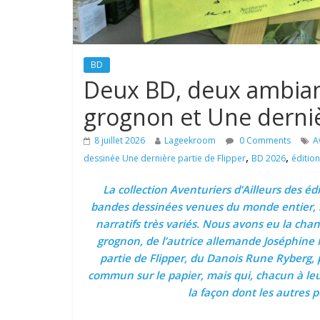
BD
Deux BD, deux ambianc
grognon et Une derniè
8 juillet 2026
Lageekroom
0 Comments
A
,
,
dessinée Une dernière partie de Flipper
BD 2026
éditio
La collection Aventuriers d’Ailleurs des é
bandes dessinées venues du monde entier, 
narratifs très variés. Nous avons eu la cha
grognon, de l’autrice allemande Joséphine M
partie de Flipper, du Danois Rune Ryberg,
commun sur le papier, mais qui, chacun à leu
la façon dont les autres