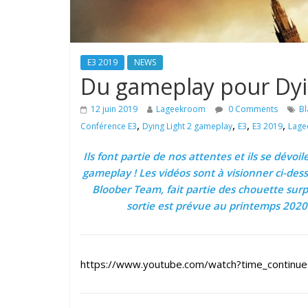
E3 2019
NEWS
Du gameplay pour Dying
12 juin 2019
Lageekroom
0 Comments
Bl
,
,
,
,
Conférence E3
Dying Light 2 gameplay
E3
E3 2019
Lage
Ils font partie de nos attentes et ils se dévoi
gameplay ! Les vidéos sont à visionner ci-dess
Bloober Team, fait partie des chouette surp
sortie est prévue au printemps 2020 
https://www.youtube.com/watch?time_conti