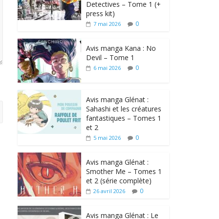
Detectives – Tome 1 (+
press kit)
0
7 mai 2026
Avis manga Kana : No
Devil – Tome 1
0
6 mai 2026
Avis manga Glénat :
Sahashi et les créatures
fantastiques – Tomes 1
et 2
0
5 mai 2026
Avis manga Glénat :
Smother Me – Tomes 1
et 2 (série complète)
0
26 avril 2026
Avis manga Glénat : Le