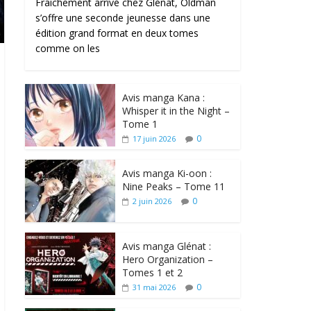
Fraîchement arrivé chez Glénat, Oldman
s’offre une seconde jeunesse dans une
édition grand format en deux tomes
comme on les
Avis manga Kana :
Whisper it in the Night –
Tome 1
0
17 juin 2026
Avis manga Ki-oon :
Nine Peaks – Tome 11
0
2 juin 2026
Avis manga Glénat :
Hero Organization –
Tomes 1 et 2
0
31 mai 2026