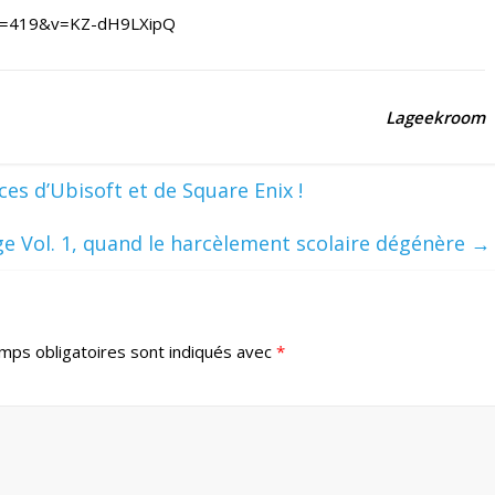
ue=419&v=KZ-dH9LXipQ
Lageekroom
ces d’Ubisoft et de Square Enix !
e Vol. 1, quand le harcèlement scolaire dégénère
→
mps obligatoires sont indiqués avec
*