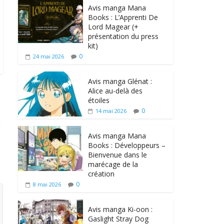
Avis manga Mana
Books : L’Apprenti De
Lord Magear (+
présentation du press
kit)
0
24 mai 2026
Avis manga Glénat :
Alice au-delà des
étoiles
0
14 mai 2026
Avis manga Mana
Books : Développeurs –
Bienvenue dans le
marécage de la
création
0
8 mai 2026
Avis manga Ki-oon :
Gaslight Stray Dog