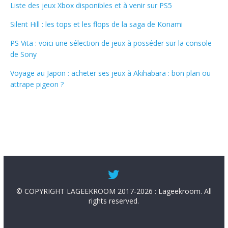
Liste des jeux Xbox disponibles et à venir sur PS5
Silent Hill : les tops et les flops de la saga de Konami
PS Vita : voici une sélection de jeux à posséder sur la console
de Sony
Voyage au Japon : acheter ses jeux à Akihabara : bon plan ou
attrape pigeon ?
© COPYRIGHT LAGEEKROOM 2017-2026 : Lageekroom. All
rights reserved.