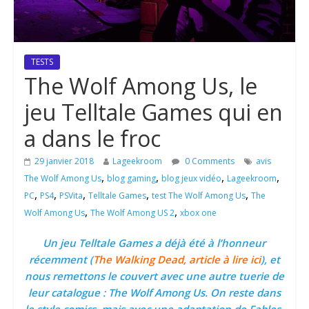
TESTS
The Wolf Among Us, le
jeu Telltale Games qui en
a dans le froc
29 janvier 2018
Lageekroom
0 Comments
avis
,
,
,
,
The Wolf Among Us
blog gaming
blog jeux vidéo
Lageekroom
,
,
,
,
,
PC
PS4
PSVita
Telltale Games
test The Wolf Among Us
The
,
,
Wolf Among Us
The Wolf Among US 2
xbox one
Un jeu Telltale Games a déjà été à l’honneur
récemment
(
The Walking Dead, article à lire ici
)
, et
nous remettons le couvert avec une autre tuerie de
leur catalogue : The Wolf Among Us. On reste dans