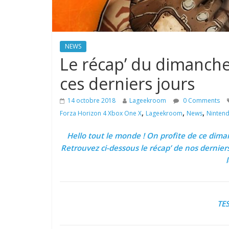
NEWS
Le récap’ du dimanche 
ces derniers jours
14 octobre 2018
Lageekroom
0 Comments
,
,
,
Forza Horizon 4 Xbox One X
Lageekroom
News
Ninten
Hello tout le monde ! On profite de ce dimanc
Retrouvez ci-dessous le récap’ de nos dernier
TE