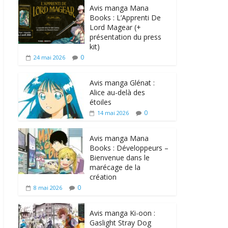
Avis manga Mana
Books : L’Apprenti De
Lord Magear (+
présentation du press
kit)
0
24 mai 2026
Avis manga Glénat :
Alice au-delà des
étoiles
0
14 mai 2026
Avis manga Mana
Books : Développeurs –
Bienvenue dans le
marécage de la
création
0
8 mai 2026
Avis manga Ki-oon :
Gaslight Stray Dog