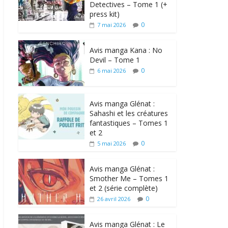
Detectives – Tome 1 (+
press kit)
0
7 mai 2026
Avis manga Kana : No
Devil – Tome 1
0
6 mai 2026
Avis manga Glénat :
Sahashi et les créatures
fantastiques – Tomes 1
et 2
0
5 mai 2026
Avis manga Glénat :
Smother Me – Tomes 1
et 2 (série complète)
0
26 avril 2026
Avis manga Glénat : Le