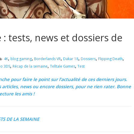
: tests, news et dossiers de
,
,
,
,
,
,
4K
blog gaming
Borderlands VR
Dakar 18
Dossiers
Flipping Death
,
,
,
do 3DS
Récap de la semaine
Telltale Games
Test
he pour faire le point sur l’actualité de ces derniers jours.
s articles, news ou encore dossiers, pour ne rien rater. Bonne
lecture les amis !
STS DE LA SEMAINE