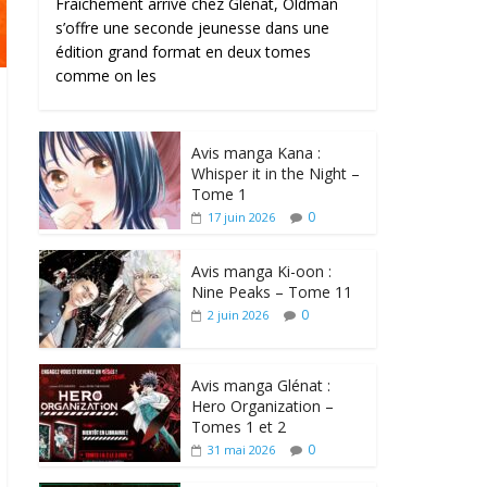
Fraîchement arrivé chez Glénat, Oldman
s’offre une seconde jeunesse dans une
édition grand format en deux tomes
comme on les
Avis manga Kana :
Whisper it in the Night –
Tome 1
0
17 juin 2026
Avis manga Ki-oon :
Nine Peaks – Tome 11
0
2 juin 2026
Avis manga Glénat :
Hero Organization –
Tomes 1 et 2
0
31 mai 2026