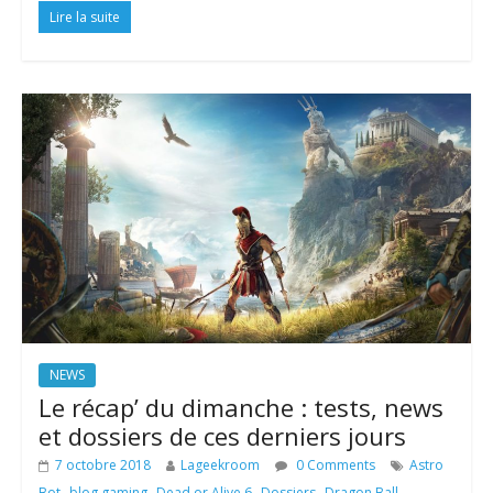
Lire la suite
NEWS
Le récap’ du dimanche : tests, news
et dossiers de ces derniers jours
7 octobre 2018
Lageekroom
0 Comments
Astro
,
,
,
,
Bot
blog gaming
Dead or Alive 6
Dossiers
Dragon Ball