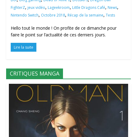
,
,
,
,
,
FighterZ
jeux vidéo
Lageekroom
Little Dragons Café
News
,
,
,
Nintendo Switch
Octobre 2018
Récap de la semaine
Tests
Hello tout le monde ! On profite de ce dimanche pour
faire le point sur l’actualité de ces derniers jours.
Lire la suite
CRITIQUES MANGA