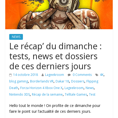
NEWS
Le récap’ du dimanche :
tests, news et dossiers
de ces derniers jours
,
14 octobre 2018
Lageekroom
0 Comments
4K
,
,
,
,
blog gaming
Borderlands VR
Dakar 18
Dossiers
Flipping
,
,
,
,
Death
Forza Horizon 4 Xbox One X
Lageekroom
News
,
,
,
Nintendo 3DS
Récap de la semaine
Telltale Games
Test
Hello tout le monde ! On profite de ce dimanche pour
faire le point sur l’actualité de ces derniers jours.