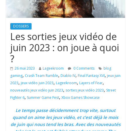
DOSSIERS
Les sorties jeux vidéo de
juin 2023 : on joue à quoi
?
26 mai 2023
Lageekroom
0 Comments
blog
,
,
,
,
gaming
Crash Team Rumble
Diablo IV
Final Fantasy XVI
jeux juin
,
,
,
,
2023
jeux vidéo juin 2023
Lageekroom
Layers of Fear
,
,
nouveautés jeux vidéo juin 2023
sorties jeux vidéo 2023
Street
,
,
Fighter 6
Summer Game Fest
Xbox Games Showcase
Le temps passe décidemment trop vite, surtout
quand on aime les jeux vidéo, et c’est déjà le mois
de juin qui nous tend les bras. Avec des nouveautés