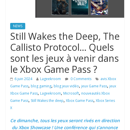
NEWS
Still Wakes the Deep, The
Callisto Protocol… Quels
sont les jeux à venir dans
le Xbox Game Pass ?
6 juin 2024
Lageekroom
0 Comments
avis Xbox
,
,
,
,
Game Pass
blog gaming
blog jeux vidéo
jeux Game Pass
jeux
,
,
,
Xbox Game Pass
Lageekroom
Microsoft
nouveautés Xbox
,
,
,
Game Pass
Still Wakes the deep
Xbox Game Pass
Xbox Series
X
Ce dimanche, tous les yeux seront rivés en direction
du Xbox Showcase ! Une conférence qui s’annonce