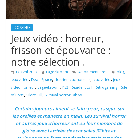
DOSSIERS
Jeux vidéo : horreur,
frisson et épouvante :
notre sélection !
17 avril 2017
Lageekroom
4 Commentaires
blog
,
,
,
,
jeux vidéo
Dead Space
dossier jeux horreur
jeux vidéo
jeux
,
,
,
,
,
video horreur
Lageekroom
PS2
Resident Evil
Retrogaming
Rule
,
,
,
of Rose
Silent Hill
Survival horror
Xbox
Certains joueurs aiment se faire peur, casque sur
les oreilles et manette en main. Les survival horror
et autres jeux d’horreur ont eu leur moment de
gloire avec l’arrivée des consoles 32bits et