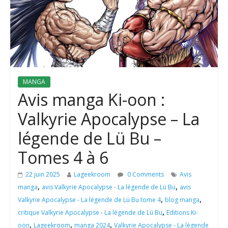
MANGA
Avis manga Ki-oon :
Valkyrie Apocalypse – La
légende de Lü Bu –
Tomes 4 à 6
22 juin 2025
Lageekroom
0 Comments
Avis
,
,
manga
avis Valkyrie Apocalypse - La légende de Lü Bu
avis
,
,
Valkyrie Apocalypse - La légende de Lü Bu tome 4
blog manga
,
critique Valkyrie Apocalypse - La légende de Lü Bu
Editions Ki-
,
,
,
oon
Lageekroom
manga 2024
Valkyrie Apocalypse - La légende