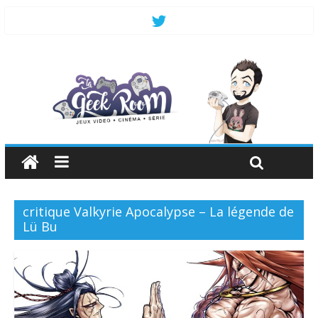
critique Valkyrie Apocalypse – La légende de
Lü Bu