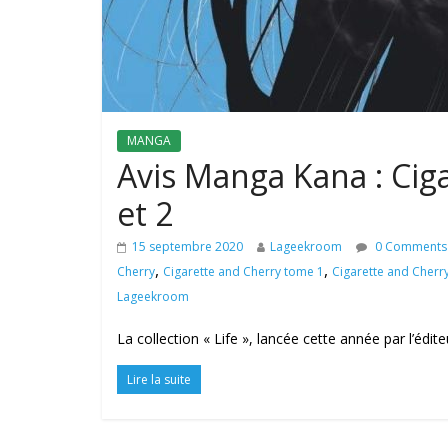
MANGA
Avis Manga Kana : Cig
et 2
15 septembre 2020
Lageekroom
0 Comments
,
,
Cherry
Cigarette and Cherry tome 1
Cigarette and Cherr
Lageekroom
La collection « Life », lancée cette année par l’édi
Lire la suite