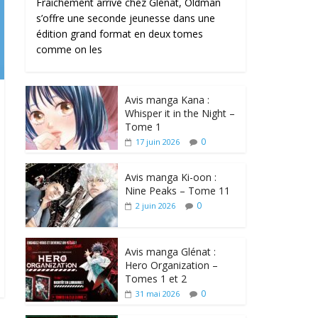
Fraîchement arrivé chez Glénat, Oldman
s’offre une seconde jeunesse dans une
édition grand format en deux tomes
comme on les
Avis manga Kana :
Whisper it in the Night –
Tome 1
0
17 juin 2026
Avis manga Ki-oon :
Nine Peaks – Tome 11
0
2 juin 2026
Avis manga Glénat :
Hero Organization –
Tomes 1 et 2
0
31 mai 2026