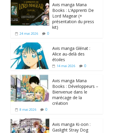
Avis manga Mana
Books : L’Apprenti De
Lord Magear (+
présentation du press
kit)
0
24 mai 2026
Avis manga Glénat :
Alice au-delà des
étoiles
0
14 mai 2026
Avis manga Mana
Books : Développeurs –
Bienvenue dans le
marécage de la
création
0
8 mai 2026
Avis manga Ki-oon :
Gaslight Stray Dog