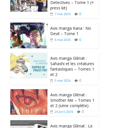
Detectives – Tome 1 (+
press kit)
0
7 mai 2026
Avis manga Kana : No
Devil – Tome 1
0
6 mai 2026
Avis manga Glénat :
Sahashi et les créatures
fantastiques – Tomes 1
et 2
0
5 mai 2026
Avis manga Glénat :
Smother Me – Tomes 1
et 2 (série complète)
0
26 avril 2026
Avis manga Glénat : Le