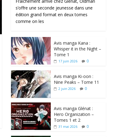
Fraîchement arrivé chez Glénat, Oldman
s’offre une seconde jeunesse dans une
édition grand format en deux tomes
comme on les
Avis manga Kana :
Whisper it in the Night –
Tome 1
0
17 juin 2026
Avis manga Ki-oon :
Nine Peaks – Tome 11
0
2 juin 2026
Avis manga Glénat :
Hero Organization –
Tomes 1 et 2
0
31 mai 2026