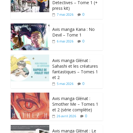
Detectives – Tome 1 (+
press kit)
0
7 mai 2026
Avis manga Kana : No
Devil – Tome 1
0
6 mai 2026
Avis manga Glénat :
Sahashi et les créatures
fantastiques – Tomes 1
et 2
0
5 mai 2026
Avis manga Glénat :
Smother Me – Tomes 1
et 2 (série complète)
0
26 avril 2026
Avis manga Glénat : Le