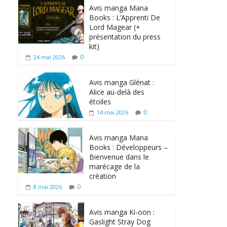
Avis manga Mana
Books : L’Apprenti De
Lord Magear (+
présentation du press
kit)
0
24 mai 2026
Avis manga Glénat :
Alice au-delà des
étoiles
0
14 mai 2026
Avis manga Mana
Books : Développeurs –
Bienvenue dans le
marécage de la
création
0
8 mai 2026
Avis manga Ki-oon :
Gaslight Stray Dog