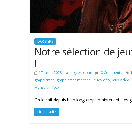
DOSSIERS
Notre sélection de j
!
17 juillet 2023
Lageekroom
0 Comments
,
,
,
graphismes
graphismes moches
jeux vidéo
jeux vidéo 
Monstrum Nox
On le sait depuis bien longtemps maintenant : les 
Lire la suite