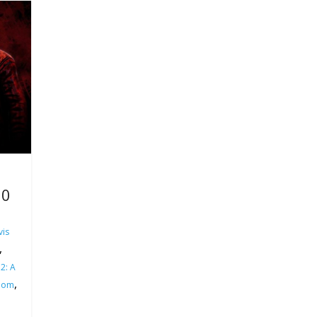
10
vis
,
2: A
,
oom