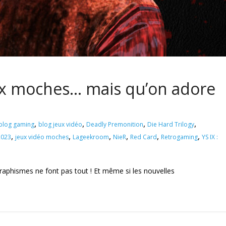
eux moches… mais qu’on adore
,
,
,
,
blog gaming
blog jeux vidéo
Deadly Premonition
Die Hard Trilogy
,
,
,
,
,
,
2023
jeux vidéo moches
Lageekroom
NieR
Red Card
Retrogaming
YS IX :
graphismes ne font pas tout ! Et même si les nouvelles