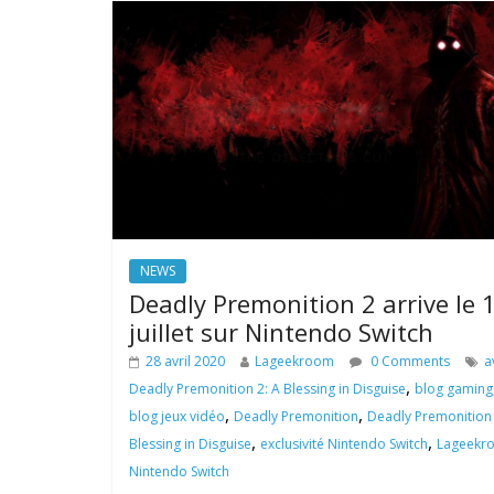
NEWS
Deadly Premonition 2 arrive le 
juillet sur Nintendo Switch
28 avril 2020
Lageekroom
0 Comments
a
,
Deadly Premonition 2: A Blessing in Disguise
blog gaming
,
,
blog jeux vidéo
Deadly Premonition
Deadly Premonition 
,
,
Blessing in Disguise
exclusivité Nintendo Switch
Lageekr
Nintendo Switch