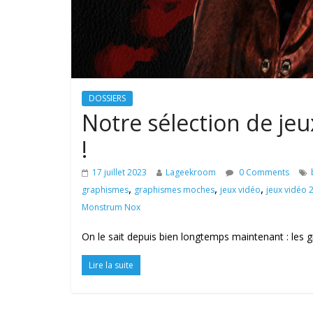
DOSSIERS
Notre sélection de j
!
17 juillet 2023
Lageekroom
0 Comments
,
,
,
graphismes
graphismes moches
jeux vidéo
jeux vidéo 
Monstrum Nox
On le sait depuis bien longtemps maintenant : les 
Lire la suite