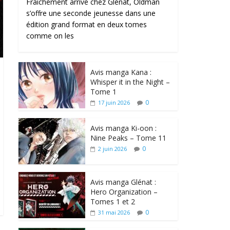
Fraîchement arrivé chez Glénat, Oldman
s’offre une seconde jeunesse dans une
édition grand format en deux tomes
comme on les
Avis manga Kana :
Whisper it in the Night –
Tome 1
0
17 juin 2026
Avis manga Ki-oon :
Nine Peaks – Tome 11
0
2 juin 2026
Avis manga Glénat :
Hero Organization –
Tomes 1 et 2
0
31 mai 2026