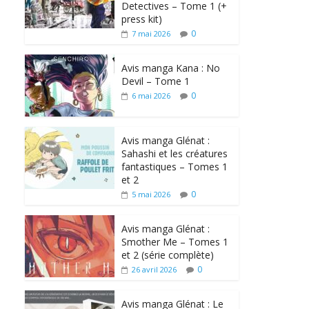
Detectives – Tome 1 (+
press kit)
0
7 mai 2026
Avis manga Kana : No
Devil – Tome 1
0
6 mai 2026
Avis manga Glénat :
Sahashi et les créatures
fantastiques – Tomes 1
et 2
0
5 mai 2026
Avis manga Glénat :
Smother Me – Tomes 1
et 2 (série complète)
0
26 avril 2026
Avis manga Glénat : Le