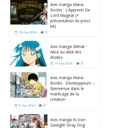
Avis manga Mana
Books : L’Apprenti De
Lord Magear (+
présentation du press
kit)
0
24 mai 2026
Avis manga Glénat :
Alice au-delà des
étoiles
0
14 mai 2026
Avis manga Mana
Books : Développeurs –
Bienvenue dans le
marécage de la
création
0
8 mai 2026
Avis manga Ki-oon :
Gaslight Stray Dog