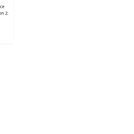
nce
on 2: