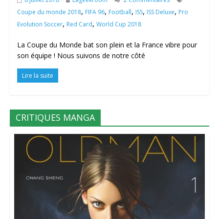
,
,
,
,
,
Coupe du monde 2018
FIFA 96
Football
ISS
ISS Deluxe
Pro
,
,
Evolution Soccer
Red Card
World Cup 2018
La Coupe du Monde bat son plein et la France vibre pour
son équipe ! Nous suivons de notre côté
Lire la suite
CRITIQUES MANGA