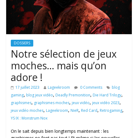
DOSSIERS
Notre sélection de jeux
moches… mais qu’on
adore !
17 juillet 2023
Lageekroom
0 Comments
blog
,
,
,
,
gaming
blog jeux vidéo
Deadly Premonition
Die Hard Trilogy
,
,
,
,
graphismes
graphismes moches
jeux vidéo
jeux vidéo 2023
,
,
,
,
,
jeux vidéo moches
Lageekroom
NieR
Red Card
Retrogaming
YS IX : Monstrum Nox
On le sait depuis bien longtemps maintenant : les
graphismes ne font pas tout ! Et même si les nouvelles