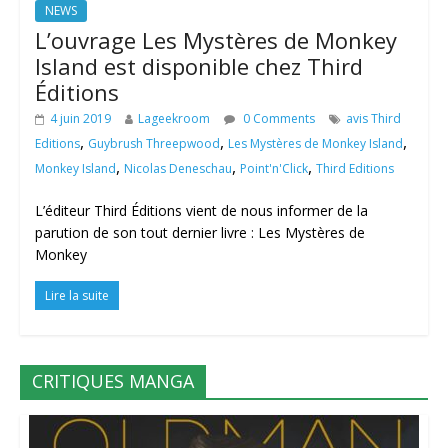
NEWS
L’ouvrage Les Mystères de Monkey
Island est disponible chez Third
Éditions
4 juin 2019
Lageekroom
0 Comments
avis Third
,
,
,
Editions
Guybrush Threepwood
Les Mystères de Monkey Island
,
,
,
Monkey Island
Nicolas Deneschau
Point'n'Click
Third Editions
L’éditeur Third Éditions vient de nous informer de la
parution de son tout dernier livre : Les Mystères de
Monkey
Lire la suite
CRITIQUES MANGA