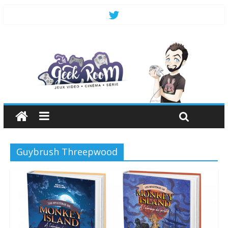
Guybrush Threepwood