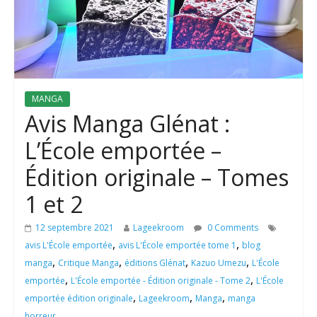
MANGA
Avis Manga Glénat :
L’École emportée –
Édition originale – Tomes
1 et 2
12 septembre 2021
Lageekroom
0 Comments
,
,
avis L'École emportée
avis L'École emportée tome 1
blog
,
,
,
,
manga
Critique Manga
éditions Glénat
Kazuo Umezu
L'École
,
,
emportée
L'École emportée - Édition originale - Tome 2
L'École
,
,
,
emportée édition originale
Lageekroom
Manga
manga
horreur