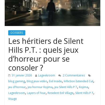
DOSSIERS
Les héritiers de Silent
Hills P.T. : quels jeux
d’horreur pour se
consoler ?
31 janvier 2026
Lageekroom
2 Commentaires
,
,
,
,
blog gaming
blog jeux vidéo
Evil Inside
Infliction Extended Cut
,
,
,
,
jeu d'horreur
jeu horreur Kojima
jeu Silent Hills P.T
Kojima
,
,
,
,
Lageekroom
Layers of Fear
Resident Evil Village
Silent Hills P.T
Visage