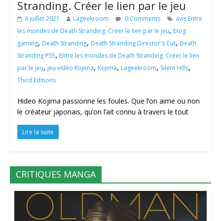
Stranding. Créer le lien par le jeu
6 juillet 2021
Lageekroom
0 Comments
avis Entre
,
les mondes de Death Stranding. Créer le lien par le jeu
blog
,
,
,
gaming
Death Stranding
Death Stranding Director's Cut
Death
,
Stranding PS5
Entre les mondes de Death Stranding. Créer le lien
,
,
,
,
,
par le jeu
jeu vidéo Kojima
Kojima
Lageekroom
Silent Hills
Third Editions
Hideo Kojima passionne les foules. Que l’on aime ou non
le créateur japonais, qu’on l’ait connu à travers le tout
Lire la suite
CRITIQUES MANGA