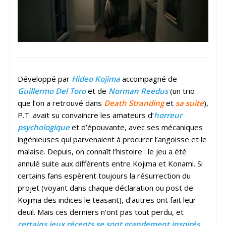
Développé par
Hideo Kojima
accompagné de
Guillermo Del Toro
et de
Norman Reedus
(un trio
que l’on a retrouvé dans
Death Stranding
et
sa suite
),
P.T. avait su convaincre les amateurs d’
horreur
psychologique
et d’épouvante, avec ses mécaniques
ingénieuses qui parvenaient à procurer l’angoisse et le
malaise. Depuis, on connaît l’histoire : le jeu a été
annulé suite aux différents entre Kojima et Konami. Si
certains fans espèrent toujours la résurrection du
projet (voyant dans chaque déclaration ou post de
Kojima des indices le teasant), d’autres ont fait leur
deuil. Mais ces derniers n’ont pas tout perdu, et
certains jeux récents se sont grandement inspirés