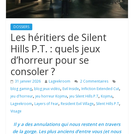
DOSSIERS
Les héritiers de Silent
Hills P.T. : quels jeux
d’horreur pour se
consoler ?
31 janvier 2026
Lageekroom
2 Commentaires
,
,
,
,
blog gaming
blog jeux vidéo
Evil Inside
Infliction Extended Cut
,
,
,
,
jeu d'horreur
jeu horreur Kojima
jeu Silent Hills P.T
Kojima
,
,
,
,
Lageekroom
Layers of Fear
Resident Evil Village
Silent Hills P.T
Visage
Il y a des annulations qui nous restent en travers
de la gorge. Les plus anciens d’entre vous (et nous