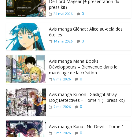
De Lord Magear (+ présentation du
press kit)
0
24 mai 2026
Avis manga Glénat : Alice au-delà des
étoiles
0
14 mai 2026
Avis manga Mana Books :
Développeurs – Bienvenue dans le
marécage de la création
0
8 mai 2026
Avis manga Ki-oon : Gaslight Stray
Dog Detectives – Tome 1 (+ press kit)
0
7 mai 2026
Avis manga Kana : No Devil – Tome 1
0
6 mai 2026