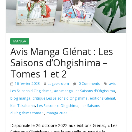
MANGA
Avis Manga Glénat : Les
Saisons d’Ohgishima –
Tomes 1 et 2
16 février 2023
Lageekroom
0 Comments
avis
,
,
Les Saisons d'Ohgishima
avis manga Les Saisons d'Ohgishima
,
,
,
blog manga
critique Les Saisons d'Ohgishima
éditions Glénat
,
,
Kan Takahama
Les Saisons d'Ohgishima
Les Saisons
,
d'Ohgishima tome 1
manga 2022
Disponible le 26 octobre 2022 aux éditions Glénat, « Les
Saisons d’Ohgishima » est la nouvelle œuvre de la