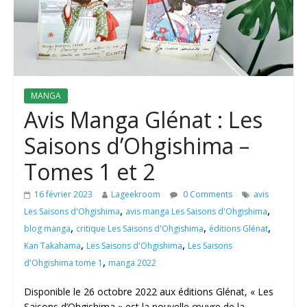
MANGA
Avis Manga Glénat : Les
Saisons d’Ohgishima –
Tomes 1 et 2
16 février 2023
Lageekroom
0 Comments
avis
,
,
Les Saisons d'Ohgishima
avis manga Les Saisons d'Ohgishima
,
,
,
blog manga
critique Les Saisons d'Ohgishima
éditions Glénat
,
,
Kan Takahama
Les Saisons d'Ohgishima
Les Saisons
,
d'Ohgishima tome 1
manga 2022
Disponible le 26 octobre 2022 aux éditions Glénat, « Les
Saisons d’Ohgishima » est la nouvelle œuvre de la