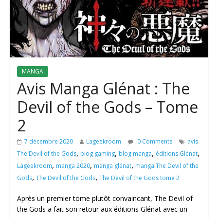
MANGA
Avis Manga Glénat : The
Devil of the Gods – Tome
2
7 décembre 2020
Lageekroom
0 Comments
avis
,
,
,
,
The Devil of the Gods
blog gaming
blog manga
éditions Glénat
,
,
,
Lageekroom
manga 2020
manga glénat
manga The Devil of the
,
,
Gods
The Devil of the Gods
The Devil of the Gods tome 2
Après un premier tome plutôt convaincant, The Devil of
the Gods a fait son retour aux éditions Glénat avec un