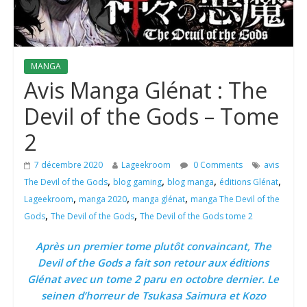
MANGA
Avis Manga Glénat : The
Devil of the Gods – Tome
2
7 décembre 2020
Lageekroom
0 Comments
avis
,
,
,
,
The Devil of the Gods
blog gaming
blog manga
éditions Glénat
,
,
,
Lageekroom
manga 2020
manga glénat
manga The Devil of the
,
,
Gods
The Devil of the Gods
The Devil of the Gods tome 2
Après un premier tome plutôt convaincant, The
Devil of the Gods a fait son retour aux éditions
Glénat avec un tome 2 paru en octobre dernier. Le
seinen d’horreur de Tsukasa Saimura et Kozo