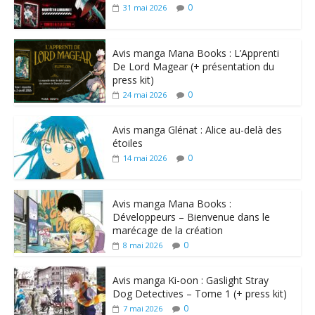
0
31 mai 2026
Avis manga Mana Books : L’Apprenti
De Lord Magear (+ présentation du
press kit)
0
24 mai 2026
Avis manga Glénat : Alice au-delà des
étoiles
0
14 mai 2026
Avis manga Mana Books :
Développeurs – Bienvenue dans le
marécage de la création
0
8 mai 2026
Avis manga Ki-oon : Gaslight Stray
Dog Detectives – Tome 1 (+ press kit)
0
7 mai 2026