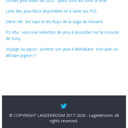
Sorties jeux vidéo de 2025 : quels sont les titres à venir
Liste des jeux Xbox disponibles et à venir sur PS5
Silent Hill : les tops et les flops de la saga de Konami
PS Vita : voici une sélection de jeux à posséder sur la console
de Sony
Voyage au Japon : acheter ses jeux à Akihabara : bon plan ou
attrape pigeon ?
© COPYRIGHT LAGEEKROOM 2017-2026 : Lageekroom. All
rights reserved.