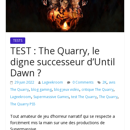
TESTS
TEST : The Quarry, le
digne successeur d’Until
Dawn ?
,
29 juin 2022
Lageekroom
0 Comments
2K
avis
,
,
,
,
The Quarry
blog gaming
blog jeux vidéo
critique The Quarry
,
,
,
,
Lageekroom
Supermassive Games
test The Quarry
The Quarry
The Quarry PS5
Tout amateur de jeu d’horreur narratif qui se respecte a
forcément mis la main sur une des productions de
Supermassive