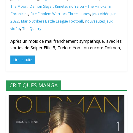
,
The Moon
Demon Slayer: Kimetsu no Yaiba – The Hinokami
,
,
Chronicles
Fire Emblem Warriors Three Hopes
jeux vidéo juin
,
,
2022
Mario Strikers Battle League Football
nouveautés jeux
,
vidéo
The Quarry
Après un mois de mai franchement sympathique, avec les
sorties de Sniper Elite 5, Trek to Yomi ou encore Dolmen,
Lire la suite
CRITIQUES MANGA