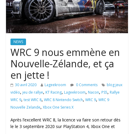
NEWS
WRC 9 nous emmène en
Nouvelle-Zélande, et ça
en jette !
30 avril 2020
Lageekroom
0 Comments
blog jeux
,
,
,
,
,
,
vidéo
jeu de rallye
KT Racing
Lageekroom
Nacon
PS5
Rallye
,
,
,
,
WRC 9
test WRC 8
WRC 8 Nintendo Switch
WRC 9
WRC 9
,
Nouvelle Zelande
Xbox One Series X
Après l’excellent WRC 8, la licence va faire son retour dès
le le 3 septembre 2020 sur PlayStation 4, Xbox One et