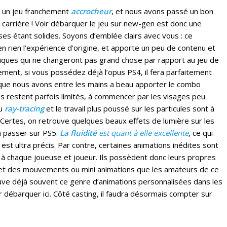
t un jeu franchement
accrocheur
, et nous avons passé un bon
rrière ! Voir débarquer le jeu sur new-gen est donc une
ses étant solides. Soyons d’emblée clairs avec vous : ce
 rien l’expérience d’origine, et apporte un peu de contenu et
iques qui ne changeront pas grand chose par rapport au jeu de
tement, si vous possédez déjà l’opus PS4, il fera parfaitement
5 que nous avons entre les mains a beau apporter le combo
es restent parfois limités, à commencer par les visages peu
du
ray-tracing
et le travail plus poussé sur les particules sont à
 Certes, on retrouve quelques beaux effets de lumière sur les
à passer sur PS5.
La fluidité
est quant à elle excellente
, ce qui
est ultra précis. Par contre, certaines animations inédites sont
à chaque joueuse et joueur. Ils possèdent donc leurs propres
) et des mouvements ou mini animations que les amateurs de ce
uve déjà souvent ce genre d’animations personnalisées dans les
r débarquer ici. Côté casting, il faudra désormais compter sur