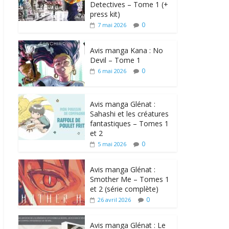
Detectives – Tome 1 (+
press kit)
0
7 mai 2026
Avis manga Kana : No
Devil – Tome 1
0
6 mai 2026
Avis manga Glénat :
Sahashi et les créatures
fantastiques – Tomes 1
et 2
0
5 mai 2026
Avis manga Glénat :
Smother Me – Tomes 1
et 2 (série complète)
0
26 avril 2026
Avis manga Glénat : Le