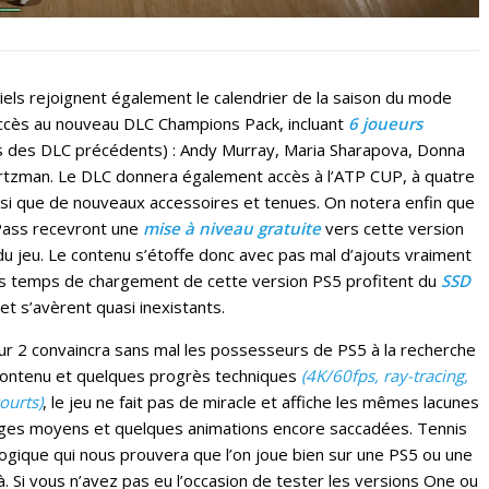
iels rejoignent également le calendrier de la saison du mode
 accès au nouveau DLC Champions Pack, incluant
6 joueurs
rs des DLC précédents) : Andy Murray, Maria Sharapova, Donna
hwartzman. Le DLC donnera également accès à l’ATP CUP, à quatre
si que de nouveaux accessoires et tenues. On notera enfin que
l Pass recevront une
mise à niveau gratuite
vers cette version
u jeu. Le contenu s’étoffe donc avec pas mal d’ajouts vraiment
es temps de chargement de cette version PS5 profitent du
SSD
 et s’avèrent quasi inexistants.
ur 2 convaincra sans mal les possesseurs de PS5 à la recherche
e contenu et quelques progrès techniques
(4K/60fps, ray-tracing,
ourts)
, le jeu ne fait pas de miracle et affiche les mêmes lacunes
ages moyens et quelques animations encore saccadées. Tennis
logique qui nous prouvera que l’on joue bien sur une PS5 ou une
à. Si vous n’avez pas eu l’occasion de tester les versions One ou