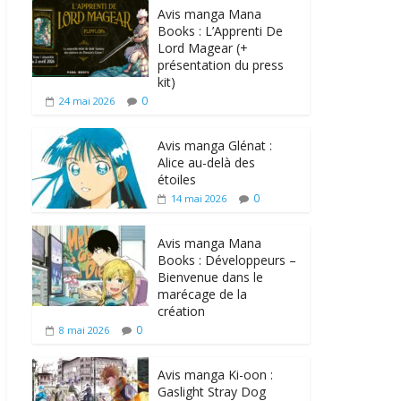
Avis manga Mana
Books : L’Apprenti De
Lord Magear (+
présentation du press
kit)
0
24 mai 2026
Avis manga Glénat :
Alice au-delà des
étoiles
0
14 mai 2026
Avis manga Mana
Books : Développeurs –
Bienvenue dans le
marécage de la
création
0
8 mai 2026
Avis manga Ki-oon :
Gaslight Stray Dog