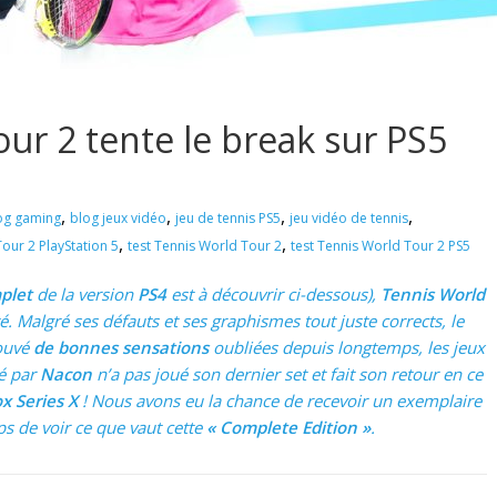
ur 2 tente le break sur PS5
,
,
,
,
og gaming
blog jeux vidéo
jeu de tennis PS5
jeu vidéo de tennis
,
,
our 2 PlayStation 5
test Tennis World Tour 2
test Tennis World Tour 2 PS5
plet
de la version
PS4
est à découvrir ci-dessous),
Tennis World
. Malgré ses défauts et ses graphismes tout juste corrects, le
rouvé
de bonnes sensations
oubliées depuis longtemps, les jeux
té par
Nacon
n’a pas joué son dernier set et fait son retour en ce
x Series X
! Nous avons eu la chance de recevoir un exemplaire
mps de voir ce que vaut cette
« Complete Edition »
.