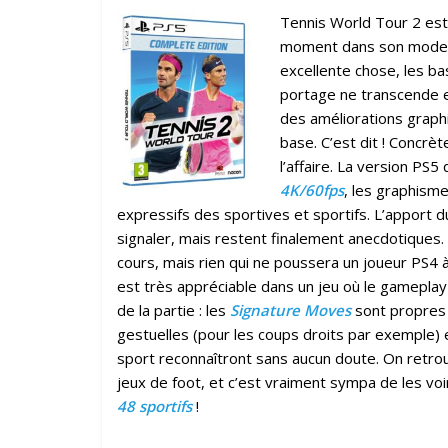
Tennis World Tour 2 es
moment dans son mode ca
excellente chose, les ba
portage ne transcende en
des améliorations graph
base. C’est dit ! Concrè
l’affaire. La version PS
4K/60fps
, les graphism
expressifs des sportives et sportifs. L’apport 
signaler, mais restent finalement anecdotiques.
cours, mais rien qui ne poussera un joueur PS4 
est très appréciable dans un jeu où le gameplay 
de la partie : les
Signature Moves
sont propres 
gestuelles (pour les coups droits par exemple
sport reconnaîtront sans aucun doute. On retro
jeux de foot, et c’est vraiment sympa de les voi
48 sportifs
!