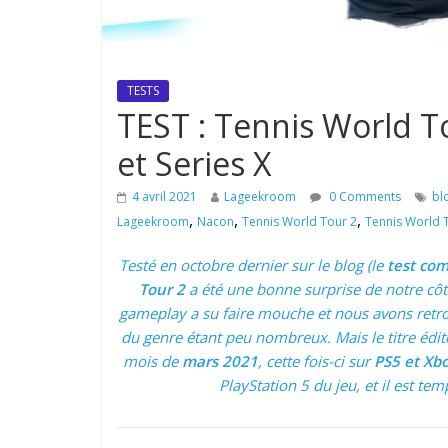
TESTS
TEST : Tennis World To
et Series X
4 avril 2021
Lageekroom
0 Comments
bl
,
,
,
Lageekroom
Nacon
Tennis World Tour 2
Tennis World T
Testé en octobre dernier sur le blog (le
test com
Tour 2
a été une bonne surprise de notre côté
gameplay a su faire mouche et nous avons ret
du genre étant peu nombreux. Mais le titre édi
mois de
mars 2021
, cette fois-ci sur
PS5 et Xbo
PlayStation 5 du jeu, et il est te