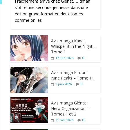
Fraîchement arrivé chez Glénat, Oldman
s’offre une seconde jeunesse dans une
édition grand format en deux tomes
comme on les
Avis manga Kana :
Whisper it in the Night –
Tome 1
0
17 juin 2026
Avis manga Ki-oon :
Nine Peaks – Tome 11
0
2 juin 2026
Avis manga Glénat :
Hero Organization –
Tomes 1 et 2
0
31 mai 2026