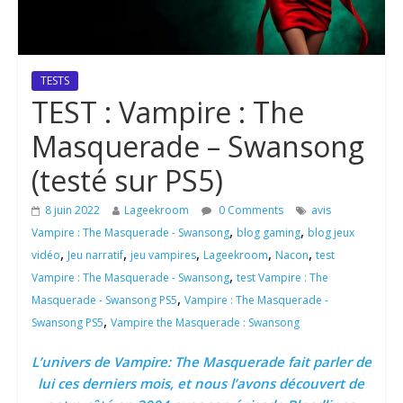
TESTS
TEST : Vampire : The
Masquerade – Swansong
(testé sur PS5)
8 juin 2022
Lageekroom
0 Comments
avis
,
,
Vampire : The Masquerade - Swansong
blog gaming
blog jeux
,
,
,
,
,
vidéo
Jeu narratif
jeu vampires
Lageekroom
Nacon
test
,
Vampire : The Masquerade - Swansong
test Vampire : The
,
Masquerade - Swansong PS5
Vampire : The Masquerade -
,
Swansong PS5
Vampire the Masquerade : Swansong
L’univers de Vampire: The Masquerade fait parler de
lui ces derniers mois, et nous l’avons découvert de