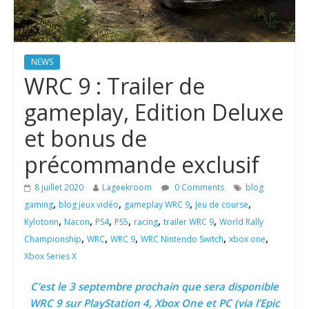
NEWS
WRC 9 : Trailer de
gameplay, Edition Deluxe
et bonus de
précommande exclusif
8 juillet 2020
Lageekroom
0 Comments
blog
,
,
,
,
gaming
blog jeux vidéo
gameplay WRC 9
Jeu de course
,
,
,
,
,
,
Kylotonn
Nacon
PS4
PS5
racing
trailer WRC 9
World Rally
,
,
,
,
,
Championship
WRC
WRC 9
WRC Nintendo Switch
xbox one
Xbox Series X
C’est le 3 septembre prochain que sera disponible
WRC 9 sur PlayStation 4, Xbox One et PC (via l’Epic