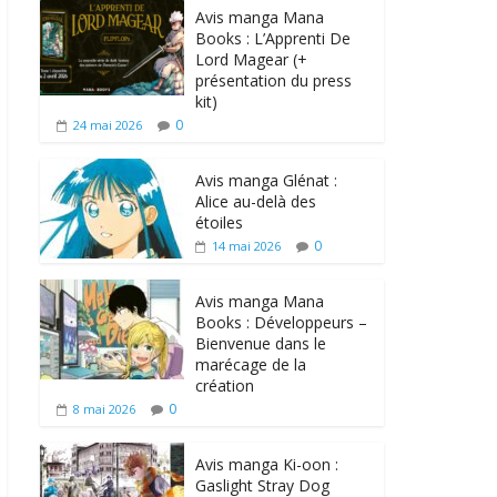
Avis manga Mana
Books : L’Apprenti De
Lord Magear (+
présentation du press
kit)
0
24 mai 2026
Avis manga Glénat :
Alice au-delà des
étoiles
0
14 mai 2026
Avis manga Mana
Books : Développeurs –
Bienvenue dans le
marécage de la
création
0
8 mai 2026
Avis manga Ki-oon :
Gaslight Stray Dog