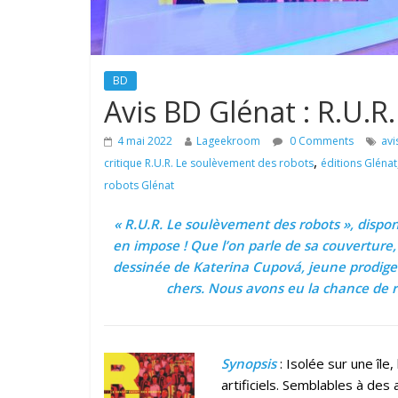
BD
Avis BD Glénat : R.U.
4 mai 2022
Lageekroom
0 Comments
avi
,
critique R.U.R. Le soulèvement des robots
éditions Glénat
robots Glénat
« R.U.R. Le soulèvement des robots », dispon
en impose ! Que l’on parle de sa couverture, 
dessinée de Katerina Cupová, jeune prodige 
chers. Nous avons eu la chance de re
Synopsis
: Isolée sur une île
artificiels. Semblables à de