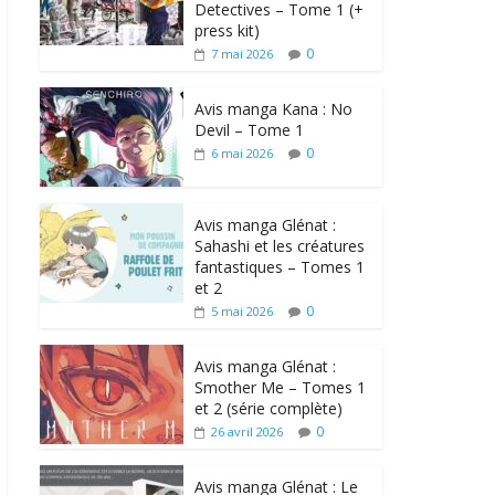
Detectives – Tome 1 (+
press kit)
0
7 mai 2026
Avis manga Kana : No
Devil – Tome 1
0
6 mai 2026
Avis manga Glénat :
Sahashi et les créatures
fantastiques – Tomes 1
et 2
0
5 mai 2026
Avis manga Glénat :
Smother Me – Tomes 1
et 2 (série complète)
0
26 avril 2026
Avis manga Glénat : Le