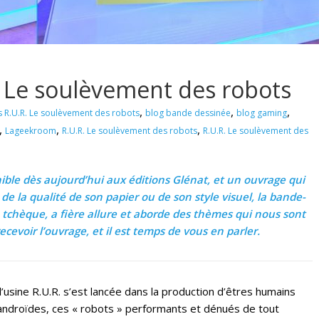
R. Le soulèvement des robots
,
,
,
s R.U.R. Le soulèvement des robots
blog bande dessinée
blog gaming
,
,
,
Lageekroom
R.U.R. Le soulèvement des robots
R.U.R. Le soulèvement des
ible dès aujourd’hui aux éditions Glénat, et un ouvrage qui
de la qualité de son papier ou de son style visuel, la bande-
tchèque, a fière allure et aborde des thèmes qui nous sont
cevoir l’ouvrage, et il est temps de vous en parler.
, l’usine R.U.R. s’est lancée dans la production d’êtres humains
s androïdes, ces « robots » performants et dénués de tout