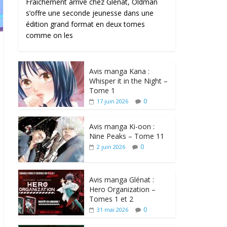
Fraîchement arrivé chez Glénat, Oldman
s’offre une seconde jeunesse dans une
édition grand format en deux tomes
comme on les
Avis manga Kana :
Whisper it in the Night –
Tome 1
0
17 juin 2026
Avis manga Ki-oon :
Nine Peaks – Tome 11
0
2 juin 2026
Avis manga Glénat :
Hero Organization –
Tomes 1 et 2
0
31 mai 2026