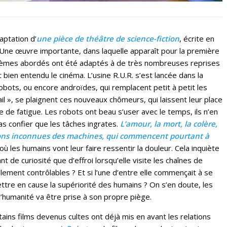
aptation d’
une pièce de théâtre de science-fiction
, écrite en
 Une œuvre importante, dans laquelle apparaît pour la première
s thèmes abordés ont été adaptés à de très nombreuses reprises
t bien entendu le cinéma. L’usine R.U.R. s’est lancée dans la
robots, ou encore androïdes, qui remplacent petit à petit les
l », se plaignent ces nouveaux chômeurs, qui laissent leur place
de fatigue. Les robots ont beau s’user avec le temps, ils n’en
as confier que les tâches ingrates.
L’amour, la mort, la colère,
tions inconnues des machines, qui commencent pourtant à
ù les humains vont leur faire ressentir la douleur. Cela inquiète
 de curiosité que d’effroi lorsqu’elle visite les chaînes de
lement contrôlables ? Et si l’une d’entre elle commençait à se
ttre en cause la supériorité des humains ? On s’en doute, les
’humanité va être prise à son propre piège.
tains films devenus cultes ont déjà mis en avant les relations