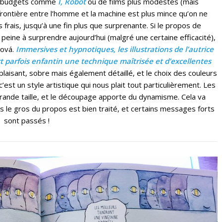
os budgets comme
I, Robot
ou de films plus modestes (mais
 frontière entre l’homme et la machine est plus mince qu’on ne
s frais, jusqu’à une fin plus que surprenante. Si le propos de
t peine à surprendre aujourd’hui (malgré une certaine efficacité),
pová.
Immersives et hypnotiques, les illustrations de l’autrice
t parfois enfantin une technique maîtrisée et d’excellentes
 plaisant, sobre mais également détaillé, et le choix des couleurs
c’est un style artistique qui nous plait tout particulièrement. Les
rande taille, et le découpage apporte du dynamisme. Cela va
s le gros du propos est bien traité, et certains messages forts
sont passés !