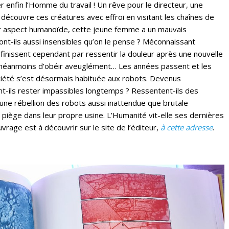
 enfin l’Homme du travail ! Un rêve pour le directeur, une
découvre ces créatures avec effroi en visitant les chaînes de
ur aspect humanoïde, cette jeune femme a un mauvais
nt-ils aussi insensibles qu’on le pense ? Méconnaissant
ils finissent cependant par ressentir la douleur après une nouvelle
t néanmoins d’obéir aveuglément… Les années passent et les
ociété s’est désormais habituée aux robots. Devenus
t-ils rester impassibles longtemps ? Ressentent-ils des
’une rébellion des robots aussi inattendue que brutale
 piège dans leur propre usine. L’Humanité vit-elle ses dernières
vrage est à découvrir sur le site de l’éditeur,
à cette adresse
.