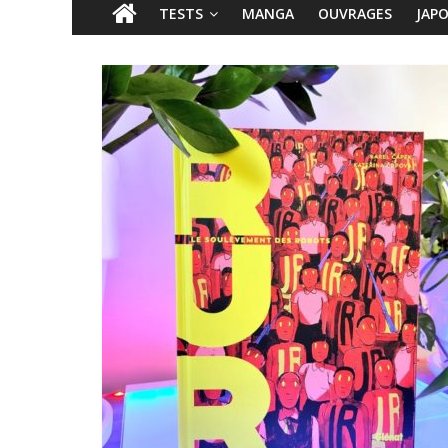
TESTS
MANGA
OUVRAGES
JAP