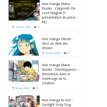
Avis manga Mana
Books : L’Apprenti De
Lord Magear (+
présentation du press
kit)
0
24 mai 2026
Avis manga Glénat :
Alice au-delà des
étoiles
0
14 mai 2026
Avis manga Mana
Books : Développeurs –
Bienvenue dans le
marécage de la
création
0
8 mai 2026
Avis manga Ki-oon :
Gaslight Stray Dog