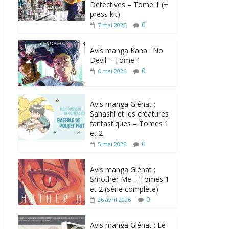
Detectives – Tome 1 (+
press kit)
0
7 mai 2026
Avis manga Kana : No
Devil – Tome 1
0
6 mai 2026
Avis manga Glénat :
Sahashi et les créatures
fantastiques – Tomes 1
et 2
0
5 mai 2026
Avis manga Glénat :
Smother Me – Tomes 1
et 2 (série complète)
0
26 avril 2026
Avis manga Glénat : Le