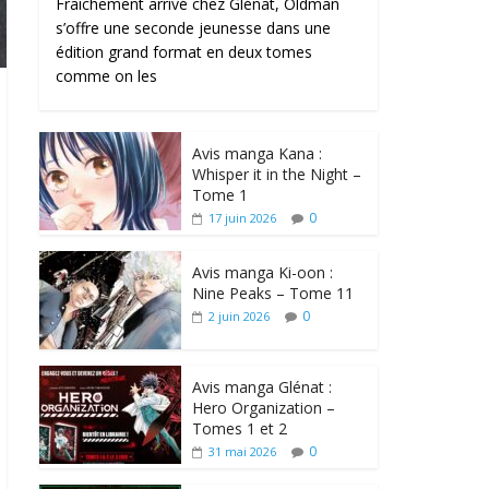
Fraîchement arrivé chez Glénat, Oldman
s’offre une seconde jeunesse dans une
édition grand format en deux tomes
comme on les
Avis manga Kana :
Whisper it in the Night –
Tome 1
0
17 juin 2026
Avis manga Ki-oon :
Nine Peaks – Tome 11
0
2 juin 2026
Avis manga Glénat :
Hero Organization –
Tomes 1 et 2
0
31 mai 2026