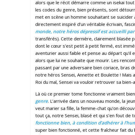
alors que le récit démarre comme un isekai tout
les codes du genre, bien présents, sont détour
met en scène un homme souhaitant se suicider a
directement inspiré d’un véritable écrivain, fasci
monde, notre héros dépressif est accueilli pa
transférés). Cette dernière, clairement blasée 
dont le cœur s’est petit à petit fermé, est imméd
aventurier aussi faible et pense au départ qu’il e
alors que lui ne souhaite que mourir. Les rencont
passant par une adversaire bien coriace, bras d
notre héros Sensei, Annette et Boulette ! Mais al
Roi du mal, Sensei va vouloir retrouver sa bien-
Là où ce premier tome fonctionne vraiment bien
genre
. L’arrivée dans un nouveau monde, la jeu
veut marier sa fille, la femme-chat qu’on décou
tout ça, notre Sensei, blasé et qui s’en fout de 
fonctionne bien, à condition d’adhérer à l’h
super bien fonctionné, et cette fraîcheur fait 