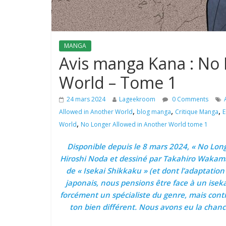
MANGA
Avis manga Kana : No 
World – Tome 1
24 mars 2024
Lageekroom
0 Comments
,
,
,
Allowed in Another World
blog manga
Critique Manga
E
,
World
No Longer Allowed in Another World tome 1
Disponible depuis le 8 mars 2024, « No Lon
Hiroshi Noda et dessiné par Takahiro Wakamat
de « Isekai Shikkaku » (et dont l’adaptation
japonais, nous pensions être face à un iseka
forcément un spécialiste du genre, mais cont
ton bien différent. Nous avons eu la chance