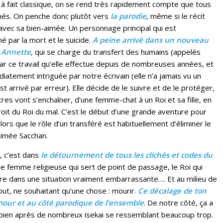
 à fait classique, on se rend très rapidement compte que tous
nés. On penche donc plutôt vers
la parodie
, même si le récit
vec sa bien-aimée. Un personnage principal qui est
né par la mort et le suicide.
A peine arrivé dans un nouveau
r Annette
, qui se charge du transfert des humains (appelés
par ce travail qu’elle effectue depuis de nombreuses années, et
iatement intriguée par notre écrivain (elle n’a jamais vu un
st arrivé par erreur). Elle décide de le suivre et de le protéger,
res vont s’enchaîner, d’une femme-chat à un Roi et sa fille, en
roit du Roi du mal. C’est le début d’une grande aventure pour
ors que le rôle d’un transféré est habituellement d’éliminer le
aimée Sacchan.
, c’est dans
le détournement de tous les clichés et codes du
ne femme religieuse qui sert de point de passage, le Roi qui
vre dans une situation vraiment embarrassante…. Et au milieu de
tout, ne souhaitant qu’une chose : mourir.
Ce décalage de ton
umour et au côté parodique de l’ensemble
. De notre côté, ça a
du bien après de nombreux isekai se ressemblant beaucoup trop.